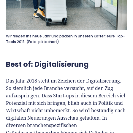
Richtig versichern
Weitere Tools & Vorlagen
Steuerberatung
Vergleiche
Software
Deals
Wir fliegen ins neue Jahr und packen in unseren Koffer: eure Top-
Tools 2018. (Foto: piktochart)
Best of: Digitalisierung
Das Jahr 2018 steht im Zeichen der Digitalisierung.
So ziemlich jede Branche versucht, auf den Zug
aufzuspringen. Dass Start-ups in diesem Bereich viel
Potenzial mit sich bringen, blieb auch in Politik und
Wirtschaft nicht unbemerkt. So wird beständig nach
digitalen Neuerungen Ausschau gehalten. In
diversen branchenspezifischen
Gründerwettbewerben können sich Gründer in