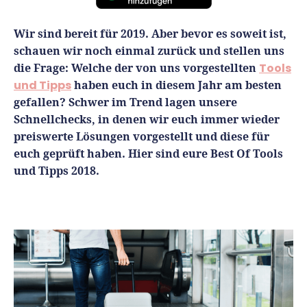
Finanzplan erstellen
Geschäftskonto-Vergleich
Kunden gewinnen
Wir sind bereit für 2019. Aber bevor es soweit ist,
Top 15 Franchise
Fördermittel
Unternehmen anmelden
schauen wir noch einmal zurück und stellen uns
Website erstellen
Tools
Die besten Gründerkredite
Gründungszuschuss
die Frage: Welche der von uns vorgestellten
Tools
Schutzrechte anmelden
Rechnung schreiben
und Tipps
haben euch in diesem Jahr am besten
Gründerwettbewerbe finden
Kredit für Existenzgründer
Kleingewerbe anmelden
Businessplan-Software
gefallen? Schwer im Trend lagen unsere
Buchhaltung erledigen
Schnellchecks, in denen wir euch immer wieder
Business Angels
Angebote
Unsere Gründungspakete
Business Model Canvas
preiswerte Lösungen vorgestellt und diese für
Online-Kredit anfragen
Zuschüsse
euch geprüft haben. Hier sind eure Best Of Tools
Gründertest
Kassensystem
Unsere Gründungspakete
und Tipps 2018.
Kontokorrenkredit
Gründungsassistent
Versicherungen
Geförderte Beratung
Flexible Kreditlinie
Finanzplan Tool
Finanzierungsangebote
Firmenkonto
Preiskalkulation
Marke, AGB & Datenschutz
Buchhaltungssoftware
Geschäftskonto eröffnen
Lohnsoftware