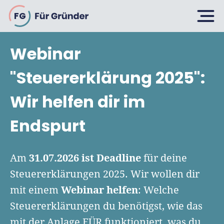
FG
Webinar
Planen
"Steuererklärung 2025":
Wir helfen dir im
Selbstständig machen
Gründen
Endspurt
Über 500 Geschäftsideen
Bin ich ein Gründer?
Firma gründen: 10 Tipps
31.07.2026 ist Deadline
Am
für deine
Geschäftsmodell entwickeln
Wachsen
Steuererklärungen 2025. Wir wollen dir
Rechtsform wählen
Businessplan schreiben
Webinar helfen
mit einem
: Welche
UG gründen
6 Tipps zum Start
Steuererklärungen du benötigst, wie das
Businessplan-Vorlage & Muster
GmbH gründen
Finanzieren
mit der Anlage EÜR funktioniert, was du
Fördermittelcheck machen