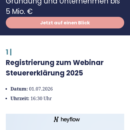
Gründung und Unternehmen bis
Richtig versichern
Weitere Tools & Vorlagen
5 Mio. €
Steuerberatung
Vergleiche
Jetzt auf einen Blick
Software
Deals
1 |
Registrierung zum Webinar
Steuererklärung 2025
Datum:
01.07.2026
Uhrzeit:
16:30 Uhr