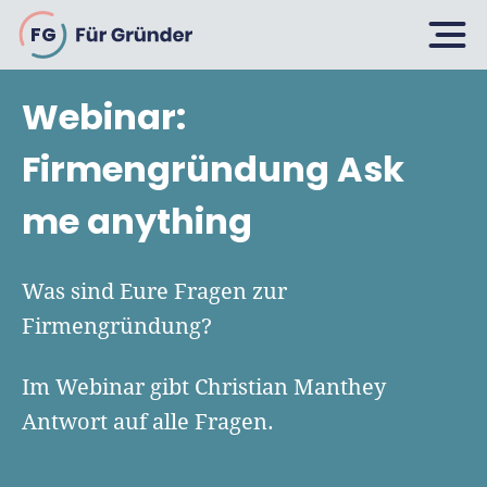
FG
Webinar:
Planen
Firmengründung Ask
me anything
Selbstständig machen
Gründen
Über 500 Geschäftsideen
Was sind Eure Fragen zur
Bin ich ein Gründer?
Firmengründung?
Firma gründen: 10 Tipps
Geschäftsmodell entwickeln
Wachsen
Rechtsform wählen
Im Webinar gibt Christian Manthey
Businessplan schreiben
Antwort auf alle Fragen.
UG gründen
6 Tipps zum Start
Businessplan-Vorlage & Muster
GmbH gründen
Finanzieren
Fördermittelcheck machen