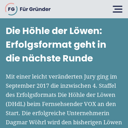
FG
Die Höhle der Löwen:
Planen
Erfolgsformat geht in
die nächste Runde
Selbstständig machen
Gründen
Über 500 Geschäftsideen
Mit einer leicht veränderten Jury ging im
Bin ich ein Gründer?
September 2017 die inzwischen 4. Staffel
Firma gründen: 10 Tipps
des Erfolgsformats Die Höhle der Löwen
Geschäftsmodell entwickeln
Wachsen
Rechtsform wählen
(DHdL) beim Fernsehsender VOX an den
Businessplan schreiben
UG gründen
Start. Die erfolgreiche Unternehmerin
6 Tipps zum Start
Businessplan-Vorlage & Muster
Dagmar Wöhrl wird den bisherigen Löwen
GmbH gründen
Finanzieren
Fördermittelcheck machen