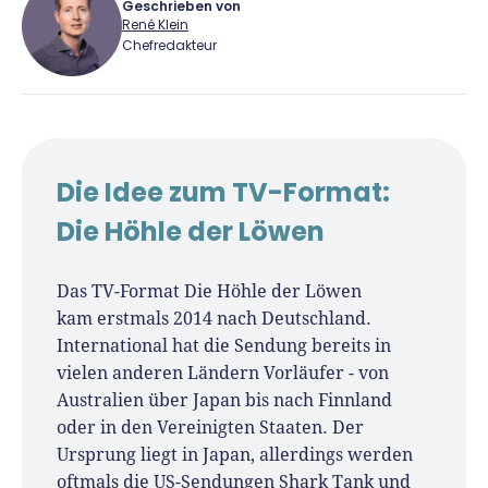
Geschrieben von
René Klein
Chefredakteur
René Klein
Für-Gründer.de Redaktion
Die Idee zum TV-Format:
Seit 2010 ist René als Gründer von Für-
Die Höhle der Löwen
Gründer.de Teil der deutschen
Gründerlandschaft. Seine Mission:
Das TV-Format Die Höhle der Löwen
Gründerinnen und Gründern praxisnahe
kam erstmals 2014 nach Deutschland.
Inhalte und echte Insights an die Hand zu
International hat die Sendung bereits in
geben. Das tut er als Chefredakteur,
vielen anderen Ländern Vorläufer - von
Podcast-Host, Webinar-Moderator und auf
Australien über Japan bis nach Finnland
unserem YouTube-Kanal.
oder in den Vereinigten Staaten. Der
Ursprung liegt in Japan, allerdings werden
Er ist Interviewpartner in anderen Medien
oftmals die US-Sendungen Shark Tank und
und verfasst Fachbeiträge zu