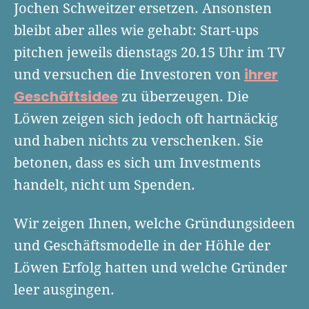
Finanzplan erstellen
Jochen Schweitzer ersetzen. Ansonsten
Geschäftskonto-Vergleich
Kunden gewinnen
bleibt aber alles wie gehabt: Start-ups
Top 15 Franchise
Fördermittel
Unternehmen anmelden
pitchen jeweils dienstags 20.15 Uhr im TV
Website erstellen
Tools
Die besten Gründerkredite
Gründungszuschuss
ihrer
Schutzrechte anmelden
und versuchen die Investoren von
Rechnung schreiben
Gründerwettbewerbe finden
Kredit für Existenzgründer
Geschäftsidee
zu überzeugen. Die
Kleingewerbe anmelden
Businessplan-Software
Buchhaltung erledigen
Löwen zeigen sich jedoch oft hartnäckig
Business Angels
Angebote
Unsere Gründungspakete
Business Model Canvas
Online-Kredit anfragen
und haben nichts zu verschenken. Sie
Zuschüsse
Gründertest
betonen, dass es sich um Investments
Kassensystem
Unsere Gründungspakete
Kontokorrenkredit
handelt, nicht um Spenden.
Gründungsassistent
Versicherungen
Geförderte Beratung
Flexible Kreditlinie
Finanzplan Tool
Wir zeigen Ihnen, welche Gründungsideen
Finanzierungsangebote
Firmenkonto
Preiskalkulation
und Geschäftsmodelle in der Höhle der
Marke, AGB & Datenschutz
Löwen Erfolg hatten und welche Gründer
Buchhaltungssoftware
Geschäftskonto eröffnen
leer ausgingen.
Lohnsoftware