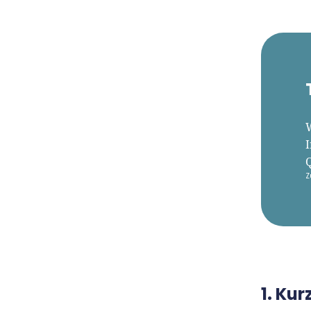
Z
1. Ku