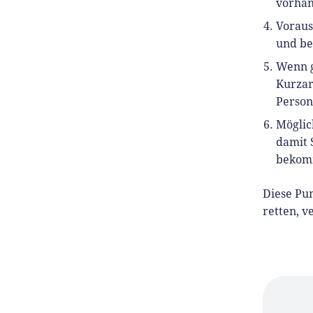
vorha
Voraus
und b
Wenn g
Kurzar
Person
Möglic
damit 
bekom
Diese Pu
retten, v