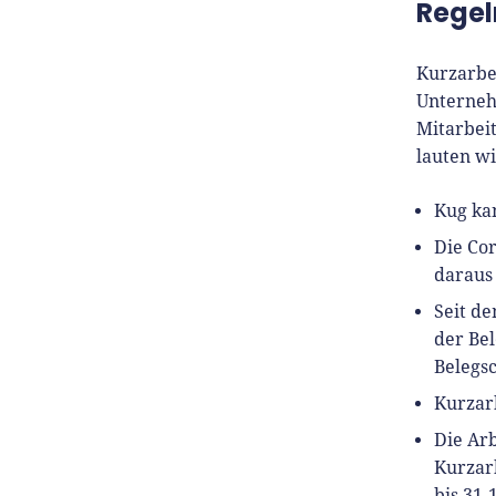
Regel
Kurzarbei
Unterneh
Mitarbeit
lauten wi
Kug ka
Die Co
daraus 
Seit d
der Bel
Belegsc
Kurzarb
Die Ar
Kurzarb
bis 31.