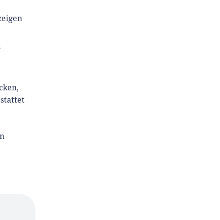
zeigen
s
cken,
stattet
en