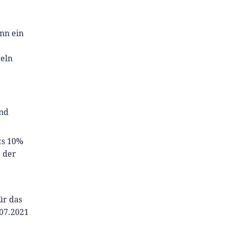
enn ein
geln
und
ts 10%
3 der
ür das
.07.2021