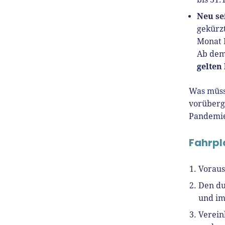
Neu sei
gekürzt
Monat 
Ab dem
gelten
Was müss
vorüberg
Pandemie
Fahrpl
Voraus
Den du
und im
Verein