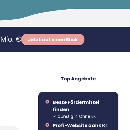
Mio. €
Jetzt auf einen Blick
Top Angebote
Beste Fördermittel
finden
✓ Günstig ✓ Ohne EK
Profi-Website dank KI