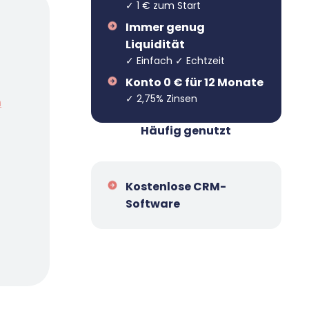
✓ 1 € zum Start
Immer genug
Liquidität
✓ Einfach ✓ Echtzeit
Konto 0 € für 12 Monate
✓ 2,75% Zinsen
n
Häufig genutzt
Kostenlose CRM-
Software