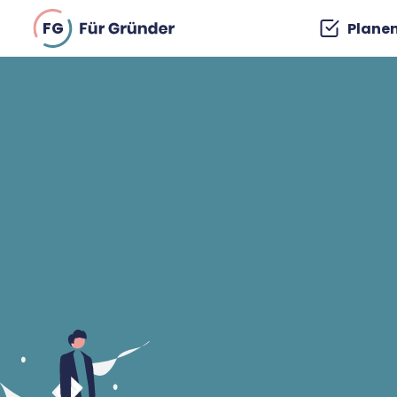
FG
Plane