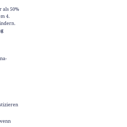
r als 50%
em 4.
indern.
ng
na-
stizieren
 wenn