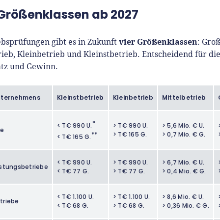
Größenklassen ab 2027
vier Größenklassen
ebsprüfungen gibt es in Zukunft
: Gro
rieb, Kleinbetrieb und Kleinstbetrieb. Entscheidend für die
tz und Gewinn.
nternehmens
Kleinstbetrieb
Kleinbetrieb
Mittelbetrieb
*
< T€ 990 U.
> T€ 990 U.
> 5,6 Mio. € U.
fe
**
> T€ 165 G.
> 0,7 Mio. € G.
< T€ 165 G.
< T€ 990 U.
> T€ 990 U.
> 6,7 Mio. € U.
istungsbetriebe
< T€ 77 G.
> T€ 77 G.
> 0,4 Mio. € G.
< T€ 1.100 U.
> T€ 1.100 U.
> 8,6 Mio. € U.
triebe
< T€ 68 G.
> T€ 68 G.
> 0,36 Mio. € G.