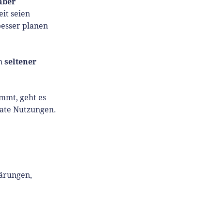
aber
eit seien
besser planen
seltener
en
ommt, geht es
vate Nutzungen.
lärungen,