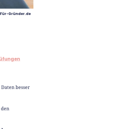
/ Für-Gründer.de
rüfungen
le Daten besser
 den