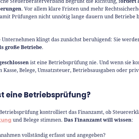
ordert 
che Steuerberaterverband begrüßt die Richtung, f
serungen
. Vor allem klare Fristen und mehr Rechtssicherh
damit Prüfungen nicht unnötig lange dauern und Betriebe 
e Unternehmen klingt das zunächst beruhigend: Sie werd
ls große Betriebe
.
geschlossen
ist eine Betriebsprüfung nie. Und wenn sie k
m Kasse, Belege, Umsatzsteuer, Betriebsausgaben oder pri
st eine Betriebsprüfung?
 Betriebsprüfung kontrolliert das Finanzamt, ob Steuererk
tung
Das Finanzamt will wissen
und Belege stimmen.
:
nnahmen vollständig erfasst und angegeben?