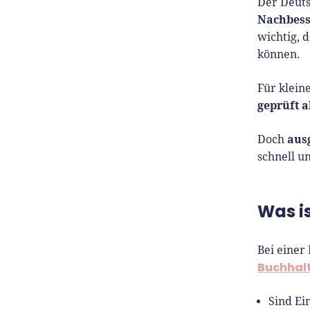
Der Deuts
Nachbes
wichtig, 
können.
Für klein
geprüft a
aus
Doch
schnell u
Was i
Bei einer
Buchhal
Sind Ei