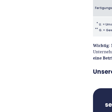
Fertigung
*
U. = Um
**
G. = Ge
Wichtig
:
Unternehm
eine Bet
Unser
s