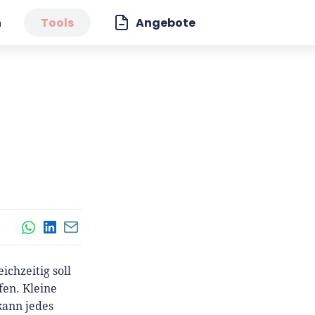
n
Tools
Angebote
WhatsApp
LinkedIn
E-Mail
chzeitig soll
fen. Kleine
kann jedes