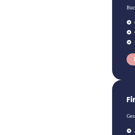
Buc
Fi
Ges