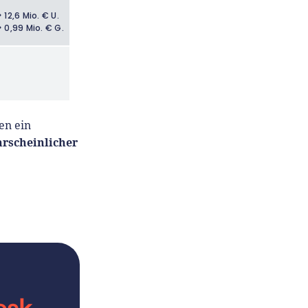
> 12,6 Mio. € U.
> 0,99 Mio. € G.
en ein
hrscheinlicher