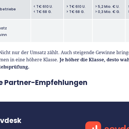
< T€ 610 U.
> T€ 610 U.
> 5,2 Mio. € U.
sbetriebe
< T€ 68 G.
> T€ 68 G.
> 0,3 Mio. € G.
satz
winn
 Nicht nur der Umsatz zählt. Auch steigende Gewinne bring
Je höher die Klasse, desto wa
en in eine höhere Klasse.
riebsprüfung.
e Partner-Empfehlungen
evdesk