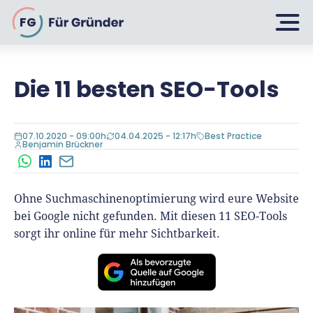
FG
Die 11 besten SEO-Tools
Planen
07.10.2020 - 09:00h
04.04.2025 - 12:17h
Best Practice
Benjamin Brückner
Selbstständig machen
WhatsApp
LinkedIn
E-Mail
Gründen
Über 500 Geschäftsideen
Ohne Suchmaschinenoptimierung wird eure Website
Bin ich ein Gründer?
Firma gründen: 10 Tipps
bei Google nicht gefunden. Mit diesen 11 SEO-Tools
Geschäftsmodell entwickeln
Wachsen
sorgt ihr online für mehr Sichtbarkeit.
Rechtsform wählen
Businessplan schreiben
UG gründen
6 Tipps zum Start
Businessplan-Vorlage & Muster
GmbH gründen
Finanzieren
Fördermittelcheck machen