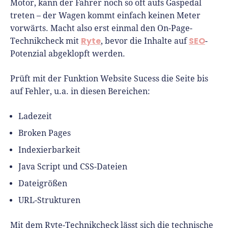
Richtig versichern
Motor, kann der Fahrer noch so oft aufs Gaspedal
Weitere Tools & Vorlagen
treten – der Wagen kommt einfach keinen Meter
Steuerberatung
vorwärts. Macht also erst einmal den On-Page-
Vergleiche
Ryte
SEO
Technikcheck mit
, bevor die Inhalte auf
-
Software
Potenzial abgeklopft werden.
Deals
Prüft mit der Funktion
Website Sucess
die Seite bis
auf Fehler, u.a. in diesen Bereichen:
Ladezeit
Broken Pages
Indexierbarkeit
Java Script und CSS-Dateien
Dateigrößen
URL-Strukturen
Mit dem Ryte-Technikcheck lässt sich die technische