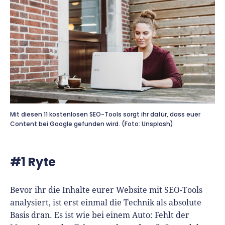
Finanzplan erstellen
Geschäftskonto-Vergleich
Kunden gewinnen
Top 15 Franchise
Fördermittel
Unternehmen anmelden
Website erstellen
Tools
Die besten Gründerkredite
Gründungszuschuss
Schutzrechte anmelden
Rechnung schreiben
Gründerwettbewerbe finden
Kredit für Existenzgründer
Kleingewerbe anmelden
Businessplan-Software
Buchhaltung erledigen
Business Angels
Angebote
Unsere Gründungspakete
Business Model Canvas
Online-Kredit anfragen
Zuschüsse
Mit diesen 11 kostenlosen SEO-Tools sorgt ihr dafür, dass euer
Gründertest
Kassensystem
Unsere Gründungspakete
Content bei Google gefunden wird. (Foto: Unsplash)
Kontokorrenkredit
Gründungsassistent
Versicherungen
Geförderte Beratung
Flexible Kreditlinie
Finanzplan Tool
#1 Ryte
Finanzierungsangebote
Firmenkonto
Preiskalkulation
Marke, AGB & Datenschutz
Bevor ihr die Inhalte eurer Website mit SEO-Tools
Buchhaltungssoftware
analysiert, ist erst einmal die Technik als absolute
Geschäftskonto eröffnen
Basis dran. Es ist wie bei einem Auto: Fehlt der
Lohnsoftware