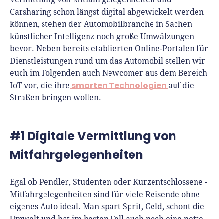
Richtig versichern
Carsharing schon längst digital abgewickelt werden
Weitere Tools & Vorlagen
Steuerberatung
können, stehen der Automobilbranche in Sachen
Vergleiche
künstlicher Intelligenz noch große Umwälzungen
Software
bevor. Neben bereits etablierten Online-Portalen für
Deals
Dienstleistungen rund um das Automobil stellen wir
euch im Folgenden auch Newcomer aus dem Bereich
smarten Technologien
IoT vor, die ihre
auf die
Straßen bringen wollen.
#1 Digitale Vermittlung von
Mitfahrgelegenheiten
Egal ob Pendler, Studenten oder Kurzentschlossene -
Mitfahrgelegenheiten sind für viele Reisende ohne
eigenes Auto ideal. Man spart Sprit, Geld, schont die
Umwelt und hat im besten Fall auch noch eine nette