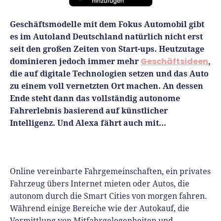
Finanzplan erstellen
Geschäftskonto-Vergleich
Kunden gewinnen
Geschäftsmodelle mit dem Fokus Automobil gibt
Top 15 Franchise
Fördermittel
Unternehmen anmelden
es im Autoland Deutschland natürlich nicht erst
Website erstellen
Tools
Die besten Gründerkredite
Gründungszuschuss
seit den großen Zeiten von Start-ups. Heutzutage
Schutzrechte anmelden
Rechnung schreiben
dominieren jedoch immer mehr
Geschäftsideen
,
Gründerwettbewerbe finden
Kredit für Existenzgründer
Kleingewerbe anmelden
Businessplan-Software
die auf digitale Technologien setzen
und das Auto
Buchhaltung erledigen
zu einem voll vernetzten Ort machen. An dessen
Business Angels
Angebote
Unsere Gründungspakete
Business Model Canvas
Ende steht dann das vollständig autonome
Online-Kredit anfragen
Zuschüsse
Fahrerlebnis basierend auf künstlicher
Gründertest
Kassensystem
Unsere Gründungspakete
Intelligenz. Und Alexa fährt auch mit...
Kontokorrenkredit
Gründungsassistent
Versicherungen
Geförderte Beratung
Flexible Kreditlinie
Finanzplan Tool
Finanzierungsangebote
Firmenkonto
Online vereinbarte Fahrgemeinschaften, ein privates
Preiskalkulation
Marke, AGB & Datenschutz
Fahrzeug übers Internet mieten oder Autos, die
Buchhaltungssoftware
autonom durch die Smart Cities von morgen fahren.
Geschäftskonto eröffnen
Während einige Bereiche wie der Autokauf, die
Lohnsoftware
Vermittlung von Mitfahrgelegenheiten und