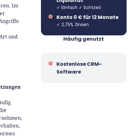
Liquidität
eren. Im
✓ Einfach ✓ Echtzeit
ter
Konto 0 € für 12 Monate
Angriffe
✓ 2,75% Zinsen
 Art und
Häufig genutzt
Kostenlose CRM-
Software
etzungen
äufig
die
ernehmen,
rhalten,
enormes