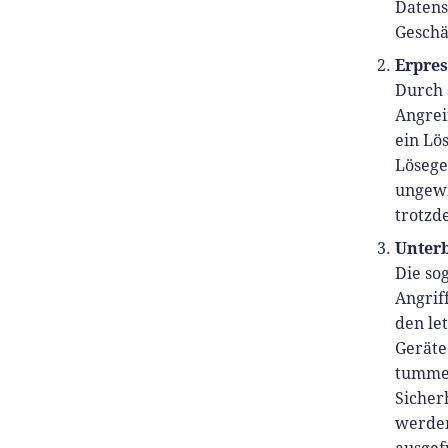
Datens
Geschä
Erpre
Durch 
Angrei
ein Lö
Lösege
ungewi
trotzd
Unterb
Die so
Angriff
den le
Geräte
tummel
Sicher
werden