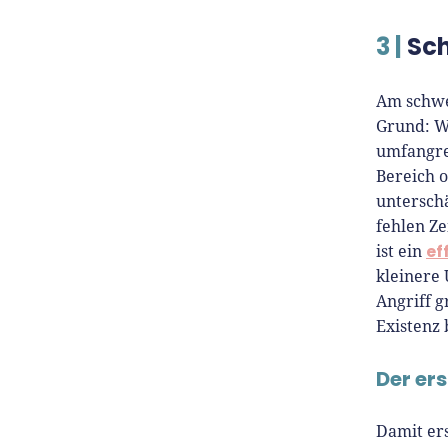
3 |
Sch
Am schwer
Grund: W
umfangre
Bereich o
unterschä
fehlen Ze
ef
ist ein
kleinere
Angriff g
Existenz
Der ers
Damit ers