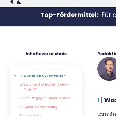
Top-Fördermittel:
Für 
Inhaltsverzeichnis
Redakti
Was ist ein Cyber-Risiko?
Welches Ziel hat ein Cyber-
Angriff?
René
Schutz gegen Cyber-Risiken
1 |
Was
Für-
Cyber-Versicherung
Unter dem
Unser Fazit