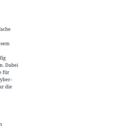
fache
esem
fig
n. Dabei
 für
Cyber-
ar die
n