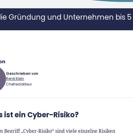
die Gründung und Unternehmen bis 5 
on
Geschrieben von
René Klein
Chefredakteur
 Klein
 ist ein Cyber-Risiko?
Gründer.de Redaktion
 Begriff „Cyber-Risiko“ sind viele einzelne Risiken