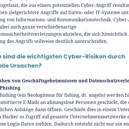
2010 ist René als Gründer von
efasst, die aus einem potenziellen Cyber-Angriff resulti
Gründer.de Teil der deutschen
hen zielgerichtete Angriffe auf Daten- oder IT-Systeme un
erlandschaft. Seine Mission:
ng von Informations- und Kommunikationstechnik. Cyber-
derinnen und Gründern
abei auch ganze verschiedenartige
isnahe Inhalte und echte
onssicherheitsverletzungen abzielen, die sich hinsichtlich
hts an die Hand zu geben. Das
g des Angriffs teilweise deutlich unterscheiden.
r als Chefredakteur, Podcast-
, Webinar-Moderator und auf
 sind die wichtigsten Cyber-Risiken durch
rem YouTube-Kanal.
elle Ursachen?
t Interviewpartner in anderen
ähen von Geschäftsgeheimnissen und Datenschutzverl
en und verfasst Fachbeiträge
 Phishing
ründungsthemen.
hishing (ein Neologismus für
fishing
, dt.
angeln
) werden h
mittierte E-Mails an ahnungslose Personen geschickt, die 
lichen Anhänge dann öffnen. Geschieht dies in einem Unt
 Hacker so Zugriff auf gesamte Unternehmensnetzwerke e
sie Login-Daten stehlen. Dadurch entsteht nicht nur ein 