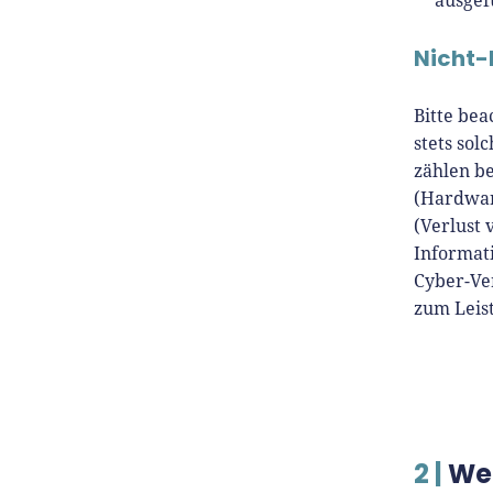
ausgef
Nicht-
Bitte bea
stets sol
zählen be
(Hardwar
(Verlust 
Informati
Cyber-Ver
zum Leis
2 |
Wel