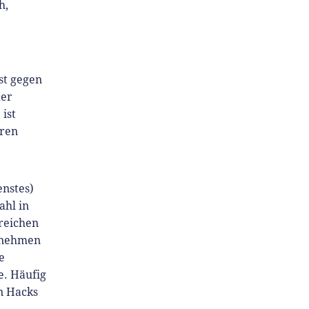
h,
st gegen
der
ist
eren
enstes
)
ahl in
lreichen
ernehmen
e
e. Häufig
n Hacks