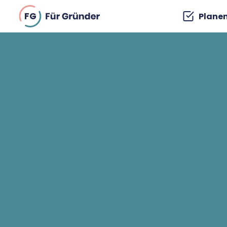
FG
Plane