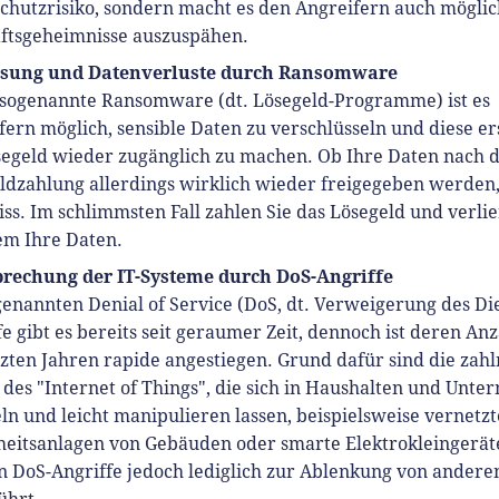
chutzrisiko, sondern macht es den Angreifern auch möglic
ftsgeheimnisse auszuspähen.
ssung und Datenverluste durch Ransomware
sogenannte Ransomware (dt.
Lösegeld-Programme
) ist es
fern möglich, sensible Daten zu verschlüsseln und diese er
segeld wieder zugänglich zu machen. Ob Ihre Daten nach 
ldzahlung allerdings wirklich wieder freigegeben werden, 
ss. Im schlimmsten Fall zahlen Sie das Lösegeld und verli
em Ihre Daten.
rechung der IT-Systeme durch DoS-Angriffe
genannten Denial of Service (DoS, dt.
Verweigerung des Di
e gibt es bereits seit geraumer Zeit, dennoch ist deren Anz
tzten Jahren rapide angestiegen. Grund dafür sind die zah
 des "Internet of Things", die sich in Haushalten und Unt
n und leicht manipulieren lassen, beispielsweise vernetzt
heitsanlagen von Gebäuden oder smarte Elektrokleingerät
 DoS-Angriffe jedoch lediglich zur Ablenkung von andere