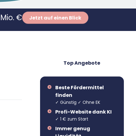
Mio. €
Jetzt auf einen Blick
Top Angebote
Beste Fördermittel
finden
✓ Günstig ✓ Ohne EK
Profi-Website dank KI
✓ 1 € zum Start
Immer genug