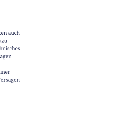
ken auch
Dazu
chnisches
sagen
einer
Versagen