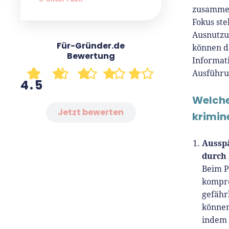
Seit 
zusammeng
Für-
Fokus ste
Gründ
Ausnutzu
Für-Gründer.de
Grün
können d
Bewertung
prax
Informati
Insig
Ausführun
4.5
tut e
Host
Welche
unse
Jetzt bewerten
krimin
Er is
Aussp
Medi
durch
zu G
Beim P
kompro
gefähr
können
indem 