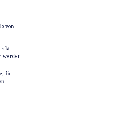
le von
erkt
en werden
e
, die
en