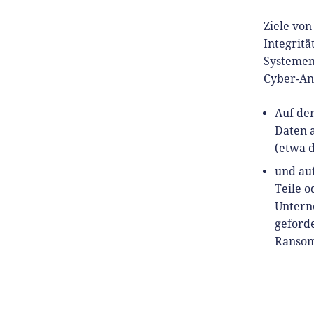
Ziele von
Integritä
Systemen 
Cyber-Ang
Auf der
Daten 
(etwa 
und au
Teile o
Untern
geford
Ransom