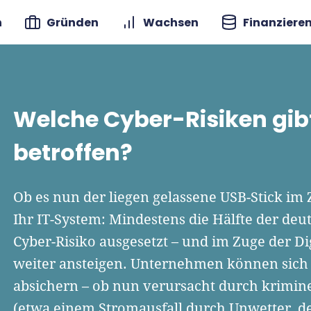
n
Gründen
Wachsen
Finanziere
Welche Cyber-Risiken gibt
betroffen?
Ob es nun der liegen gelassene USB-Stick im Z
Ihr IT-System: Mindestens die Hälfte der d
Cyber-Risiko ausgesetzt – und im Zuge der Di
weiter ansteigen. Unternehmen können sich j
absichern – ob nun verursacht durch kriminel
(etwa einem Stromausfall durch Unwetter, der