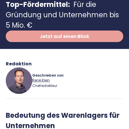
Richtig versichern
Top-Fördermittel:
Für die
Weitere Tools & Vorlagen
Steuerberatung
Gründung und Unternehmen bis
Vergleiche
5 Mio. €
Software
Deals
Jetzt auf einen Blick
Redaktion
Geschrieben von
René Klein
Chefredakteur
René Klein
Bedeutung des Warenlagers für
Für-Gründer.de Redaktion
Unternehmen