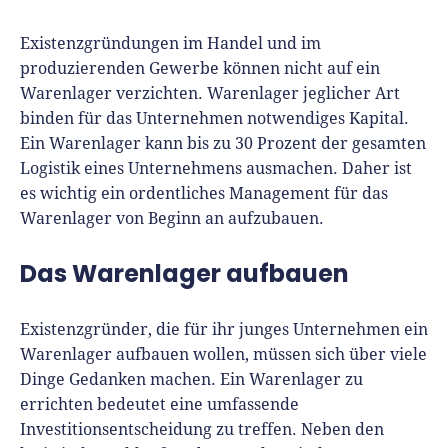
Seit 2010 ist René als Gründer von Für-
Gründer.de Teil der deutschen
Existenzgründungen im Handel und im
Gründerlandschaft. Seine Mission:
produzierenden Gewerbe können nicht auf ein
Gründerinnen und Gründern praxisnahe
Warenlager verzichten. Warenlager jeglicher Art
Inhalte und echte Insights an die Hand zu
binden für das Unternehmen notwendiges Kapital.
geben. Das tut er als Chefredakteur,
Ein Warenlager kann bis zu 30 Prozent der gesamten
Podcast-Host, Webinar-Moderator und auf
Logistik eines Unternehmens ausmachen. Daher ist
unserem YouTube-Kanal.
es wichtig ein ordentliches Management für das
Warenlager von Beginn an aufzubauen.
Er ist Interviewpartner in anderen Medien
und verfasst Fachbeiträge zu
Das Warenlager aufbauen
Gründungsthemen.
Existenzgründer, die für ihr junges Unternehmen ein
Warenlager aufbauen wollen, müssen sich über viele
Dinge Gedanken machen. Ein Warenlager zu
errichten bedeutet eine umfassende
Investitionsentscheidung zu treffen. Neben den