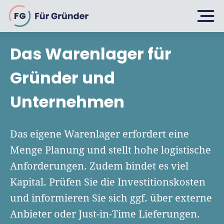
FG
Das Warenlager für
Planen
Gründer und
Unternehmen
Selbstständig machen
Gründen
Über 500 Geschäftsideen
Das eigene Warenlager erfordert eine
Bin ich ein Gründer?
Menge Planung und stellt hohe logistische
Firma gründen: 10 Tipps
Anforderungen. Zudem bindet es viel
Geschäftsmodell entwickeln
Wachsen
Rechtsform wählen
Kapital. Prüfen Sie die Investitionskosten
Businessplan schreiben
UG gründen
und informieren Sie sich ggf. über externe
6 Tipps zum Start
Businessplan-Vorlage & Muster
Anbieter oder Just-in-Time Lieferungen.
GmbH gründen
Finanzieren
Fördermittelcheck machen