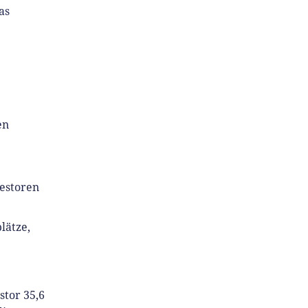
as
en
vestoren
lätze,
stor 35,6