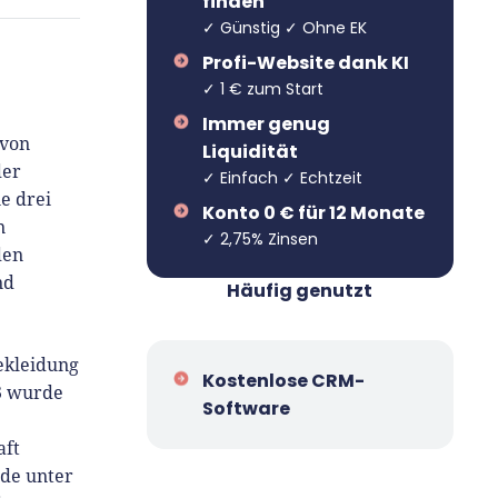
finden
✓ Günstig ✓ Ohne EK
Profi-Website dank KI
✓ 1 € zum Start
Immer genug
 von
Liquidität
der
✓ Einfach ✓ Echtzeit
e drei
Konto 0 € für 12 Monate
n
✓ 2,75% Zinsen
den
nd
Häufig genutzt
ekleidung
Kostenlose CRM-
13 wurde
Software
aft
.de unter