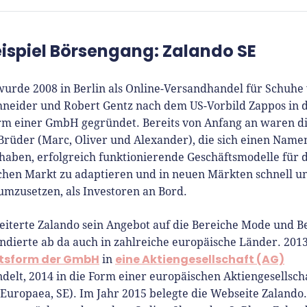
 Klein
eispiel Börsengang: Zalando SE
Gründer.de Redaktion
wurde 2008 in Berlin als Online-Versandhandel für Schuhe
2010 ist René als Gründer von
hneider und Robert Gentz nach dem US-Vorbild Zappos in 
Gründer.de Teil der deutschen
rm einer GmbH gegründet. Bereits von Anfang an waren di
erlandschaft. Seine Mission:
rüder (Marc, Oliver und Alexander), die sich einen Name
derinnen und Gründern
haben, erfolgreich funktionierende Geschäftsmodelle für 
isnahe Inhalte und echte
chen Markt zu adaptieren und in neuen Märkten schnell u
hts an die Hand zu geben. Das
 umzusetzen, als Investoren an Bord.
r als Chefredakteur, Podcast-
, Webinar-Moderator und auf
eiterte Zalando sein Angebot auf die Bereiche Mode und B
rem YouTube-Kanal.
ndierte ab da auch in zahlreiche europäische Länder. 20
tsform der GmbH
eine Aktiengesellschaft (AG)
in
t Interviewpartner in anderen
elt, 2014 in die Form einer europäischen Aktiengesellsch
en und verfasst Fachbeiträge
 Europaea, SE). Im Jahr 2015 belegte die Webseite Zalando