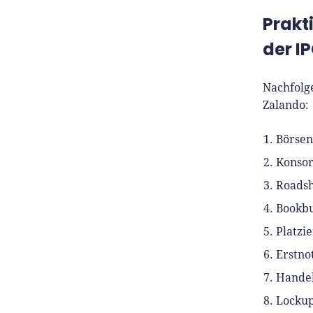
Prakt
der I
Nachfolg
Zalando:
Börsen
Konsor
Roads
Bookbu
Platzi
Erstno
Handel
Lockup