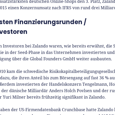
ründungsthemen.
satzstärksten deutschen Online-Shops den 3. Platz, Zalan
2015 einen Konzernumsatz nach IFRS von rund drei Milliar
rsten Finanzierungsrunden /
nvestoren
n Investoren bei Zalando waren, wie bereits erwähnt, die
ie in der Seed-Phase in das Unternehmen investierten und
iligung über die Global Founders GmbH weiter ausbauten.
010 kam die schwedische Risikokapitalbeteiligungsgesellsc
dazu, die ihren Anteil bis zum Börsengang auf fast 36 % a
ußerdem investierten der Handelskonzern Tengelmann, Ho
 der dänische Milliardär Anders Holch Povlsen und der ru
r Yuri Milner bereits frühzeitig signifikant in Zalando.
aben der US-Firmendatenbank Crunchbase hatte Zalando b