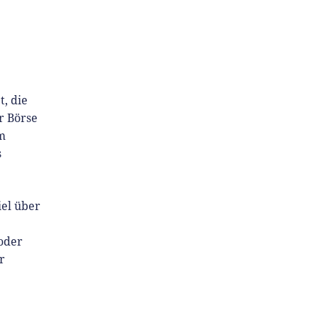
, die
r Börse
um
s
iel über
oder
r