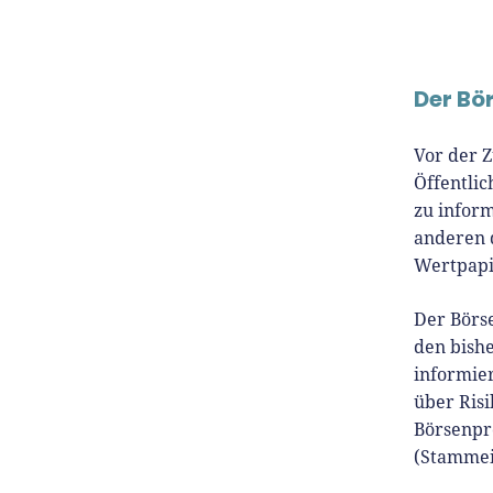
Der Bö
Vor der 
Öffentlic
zu inform
anderen 
Wertpapi
Der Börse
den bish
informie
über Risi
Börsenpro
(Stammein