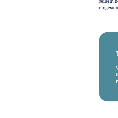
seinem B
eingesam
E