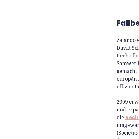
René
Fallb
Für-
Zalando 
Seit 
David Sc
Für-
Rechtsfo
Gründ
Samwer B
Grün
gemacht 
prax
europäis
Insig
effizient
tut e
Host
2009 erw
unse
und expa
Rech
die
Er is
umgewand
Medi
(Societas