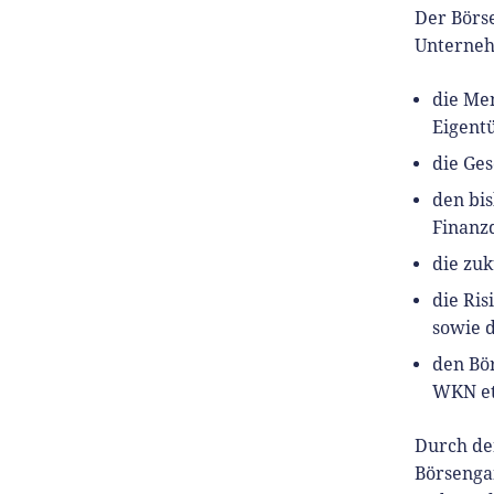
Der Börse
Unterneh
die Men
Eigent
die Ges
den bis
Finanzd
die zu
die Ris
sowie d
den Bö
WKN et
Durch de
Börsengan