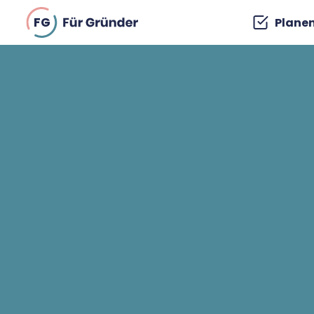
FG
Plane