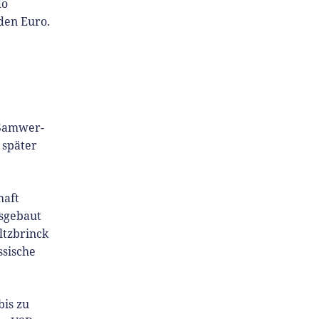
do
den Euro.
 Samwer-
 später
haft
usgebaut
ltzbrinck
ssische
is zu