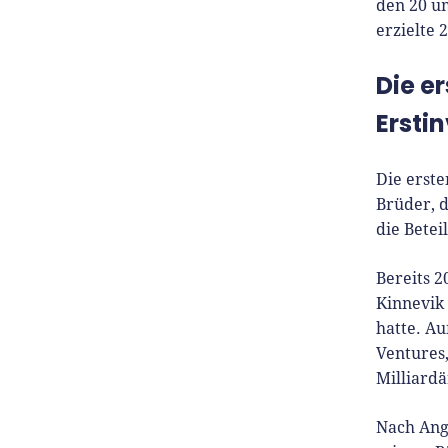
zu G
den 20 um
erzielte 
Die e
Ersti
Die erste
Brüder, d
die Bete
Bereits 2
Kinnevik 
hatte. A
Ventures,
Milliardä
Nach Ang