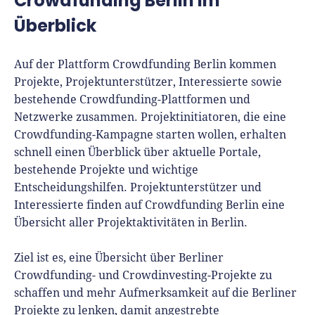
Crowdfunding Berlin im
Für-Gründer.de Redaktion
Überblick
Seit 2010 ist René als Gründer von Für-
Gründer.de Teil der deutschen
Auf der Plattform Crowdfunding Berlin kommen
Gründerlandschaft. Seine Mission:
Projekte, Projektunterstützer, Interessierte sowie
Gründerinnen und Gründern praxisnahe
bestehende Crowdfunding-Plattformen und
Inhalte und echte Insights an die Hand zu
Netzwerke zusammen. Projektinitiatoren, die eine
geben. Das tut er als Chefredakteur,
Crowdfunding-Kampagne starten wollen, erhalten
Podcast-Host, Webinar-Moderator und auf
schnell einen Überblick über aktuelle Portale,
unserem YouTube-Kanal.
bestehende Projekte und wichtige
Entscheidungshilfen. Projektunterstützer und
Er ist Interviewpartner in anderen Medien
Interessierte finden auf Crowdfunding Berlin eine
und verfasst Fachbeiträge zu
Übersicht aller Projektaktivitäten in Berlin.
Gründungsthemen.
Ziel ist es, eine Übersicht über Berliner
Crowdfunding- und Crowdinvesting-Projekte zu
schaffen und mehr Aufmerksamkeit auf die Berliner
Projekte zu lenken, damit angestrebte