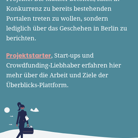
Finanzplan erstellen
Geschäftskonto-Vergleich
Konkurrenz zu bereits bestehenden
Kunden gewinnen
Top 15 Franchise
Fördermittel
Portalen treten zu wollen, sondern
Unternehmen anmelden
Website erstellen
Tools
lediglich über das Geschehen in Berlin zu
Die besten Gründerkredite
Gründungszuschuss
Schutzrechte anmelden
Rechnung schreiben
berichten.
Gründerwettbewerbe finden
Kredit für Existenzgründer
Kleingewerbe anmelden
Businessplan-Software
Buchhaltung erledigen
Business Angels
Angebote
Projektstarter
, Start-ups und
Unsere Gründungspakete
Business Model Canvas
Online-Kredit anfragen
Crowdfunding-Liebhaber erfahren hier
Zuschüsse
Gründertest
Kassensystem
mehr über die Arbeit und Ziele der
Unsere Gründungspakete
Kontokorrenkredit
Gründungsassistent
Überblicks-Plattform.
Versicherungen
Geförderte Beratung
Flexible Kreditlinie
Finanzplan Tool
Finanzierungsangebote
Firmenkonto
Preiskalkulation
Marke, AGB & Datenschutz
Buchhaltungssoftware
Geschäftskonto eröffnen
Lohnsoftware