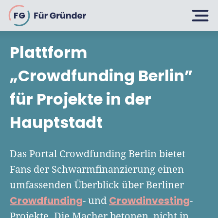
FG
Plattform
Planen
„Crowdfunding Berlin”
für Projekte in der
Selbstständig machen
Gründen
Hauptstadt
Über 500 Geschäftsideen
Bin ich ein Gründer?
Firma gründen: 10 Tipps
Das Portal Crowdfunding Berlin bietet
Geschäftsmodell entwickeln
Wachsen
Fans der Schwarmfinanzierung einen
Rechtsform wählen
Businessplan schreiben
umfassenden Überblick über Berliner
UG gründen
6 Tipps zum Start
Crowdfunding
Crowdinvesting
- und
-
Businessplan-Vorlage & Muster
GmbH gründen
Finanzieren
Projekte. Die Macher betonen, nicht in
Fördermittelcheck machen