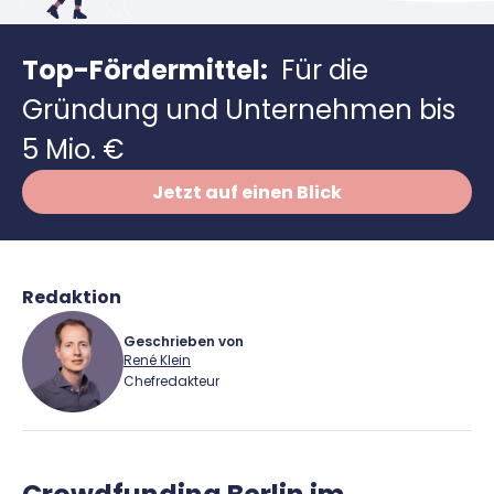
Richtig versichern
Weitere Tools & Vorlagen
Steuerberatung
Top-Fördermittel:
Für die
Vergleiche
Software
Gründung und Unternehmen bis
Deals
5 Mio. €
Jetzt auf einen Blick
Redaktion
Geschrieben von
René Klein
Chefredakteur
René Klein