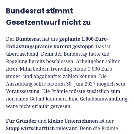
Richtig versichern
Weitere Tools & Vorlagen
Bundesrat stimmt
Steuerberatung
Gesetzentwurf nicht zu
Vergleiche
Software
Deals
Bundesrat
geplante 1.000-Euro-
Der
hat die
Entlastungsprämie vorerst gestoppt
. Das ist
überraschend. Denn der Bundestag hatte die
Regelung bereits beschlossen. Arbeitgeber sollten
ihren Mitarbeitern freiwillig bis zu 1.000 Euro
steuer- und abgabenfrei zahlen können. Die
Auszahlung sollte bis zum 30. Juni 2027 möglich sein.
Voraussetzung: Die Prämie müsste zusätzlich zum
normalen Gehalt kommen. Eine Gehaltsumwandlung
wäre nicht erlaubt gewesen.
Für Gründer
kleine Unternehmen
und
ist der
Stopp wirtschaftlich relevant
. Denn die Prämie