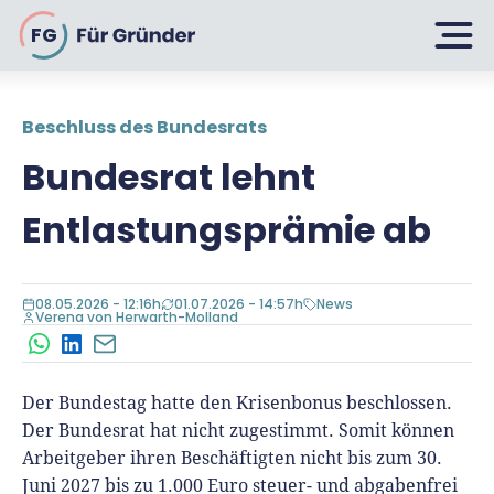
FG
Beschluss des Bundesrats
Planen
Bundesrat lehnt
Entlastungsprämie ab
Selbstständig machen
Gründen
Über 500 Geschäftsideen
08.05.2026 - 12:16h
01.07.2026 - 14:57h
News
Verena von Herwarth-Molland
Bin ich ein Gründer?
Firma gründen: 10 Tipps
WhatsApp
LinkedIn
E-Mail
Geschäftsmodell entwickeln
Wachsen
Rechtsform wählen
Der Bundestag hatte den Krisenbonus beschlossen.
Businessplan schreiben
UG gründen
Der Bundesrat hat nicht zugestimmt. Somit können
6 Tipps zum Start
Arbeitgeber ihren Beschäftigten nicht bis zum 30.
Businessplan-Vorlage & Muster
GmbH gründen
Finanzieren
Juni 2027 bis zu 1.000 Euro steuer- und abgabenfrei
Fördermittelcheck machen