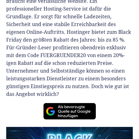
braucht eine verlässliche Website. Ein
Finanzplan erstellen
Geschäftskonto-Vergleich
professioneller Hosting-Service ist dafür die
Kunden gewinnen
Top 15 Franchise
Fördermittel
Grundlage. Er sorgt für schnelle Ladezeiten,
Unternehmen anmelden
Website erstellen
Tools
Sicherheit und eine stabile Erreichbarkeit des
Die besten Gründerkredite
Gründungszuschuss
eigenen Online-Auftritts. Hostinger bietet zum Black
Schutzrechte anmelden
Rechnung schreiben
Friday den größten Rabatt des Jahres: bis zu 85 %.
Gründerwettbewerbe finden
Kredit für Existenzgründer
Kleingewerbe anmelden
Businessplan-Software
Für-Gründer-Leser profitieren obendrein exklusiv
Buchhaltung erledigen
Business Angels
Angebote
mit dem Code FUERGRUENDER20 von einem 20%-
Unsere Gründungspakete
Business Model Canvas
Online-Kredit anfragen
igen Rabatt auf die schon reduzierten Preise.
Zuschüsse
Unternehmer und Selbstständige können so einen
Gründertest
Kassensystem
Unsere Gründungspakete
leistungsstarken Dienstleister zu einem besonders
Kontokorrenkredit
Gründungsassistent
günstigen Einstiegspreis zu nutzen. Doch wie gut ist
Versicherungen
Geförderte Beratung
Flexible Kreditlinie
das Angebot wirklich?
Finanzplan Tool
Finanzierungsangebote
Firmenkonto
Preiskalkulation
Marke, AGB & Datenschutz
Buchhaltungssoftware
Geschäftskonto eröffnen
Lohnsoftware