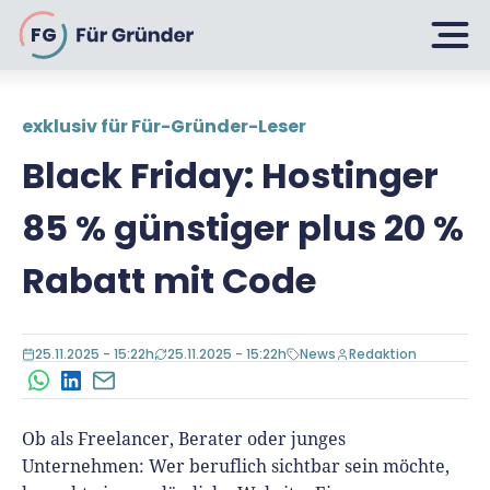
FG
exklusiv für Für-Gründer-Leser
Planen
Black Friday: Hostinger
85 % günstiger plus 20 %
Selbstständig machen
Gründen
Rabatt mit Code
Über 500 Geschäftsideen
Bin ich ein Gründer?
Firma gründen: 10 Tipps
25.11.2025 - 15:22h
25.11.2025 - 15:22h
News
Redaktion
Geschäftsmodell entwickeln
Wachsen
Rechtsform wählen
WhatsApp
LinkedIn
E-Mail
Businessplan schreiben
UG gründen
Ob als Freelancer, Berater oder junges
6 Tipps zum Start
Businessplan-Vorlage & Muster
Unternehmen: Wer beruflich sichtbar sein möchte,
GmbH gründen
Finanzieren
Fördermittelcheck machen