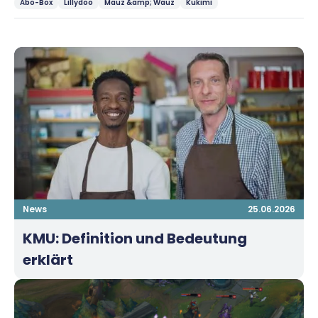
Abo-Box
Lillydoo
Mauz &amp; Wauz
Kukimi
News
25.06.2026
KMU: Definition und Bedeutung
erklärt