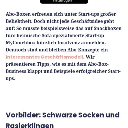
Finanzplan erstellen
Geschäftskonto-Vergleich
Kunden gewinnen
Abo-Boxen erfreuen sich unter Start-ups großer
Top 15 Franchise
Fördermittel
Unternehmen anmelden
Beliebtheit. Doch nicht jede Geschäftsidee geht
Website erstellen
Tools
Die besten Gründerkredite
Gründungszuschuss
auf: So musste beispielsweise das auf Snackboxen
Schutzrechte anmelden
Rechnung schreiben
fürs heimische Sofa spezialisierte Start-up
Gründerwettbewerbe finden
Kredit für Existenzgründer
Kleingewerbe anmelden
Businessplan-Software
MyCouchbox kürzlich Insolvenz anmelden.
Buchhaltung erledigen
Dennoch sind und bleiben Abo-Konzepte ein
Business Angels
Angebote
Unsere Gründungspakete
Business Model Canvas
interessantes Geschäftsmodell
. Wir
Online-Kredit anfragen
Zuschüsse
präsentieren Tipps, wie es mit dem Abo-Box-
Gründertest
Kassensystem
Unsere Gründungspakete
Business klappt und Beispiele erfolgreicher Start-
Kontokorrenkredit
Gründungsassistent
ups.
Versicherungen
Geförderte Beratung
Flexible Kreditlinie
Finanzplan Tool
Finanzierungsangebote
Firmenkonto
Preiskalkulation
Marke, AGB & Datenschutz
Buchhaltungssoftware
Vorbilder: Schwarze Socken und
Geschäftskonto eröffnen
Rasierklingen
Lohnsoftware