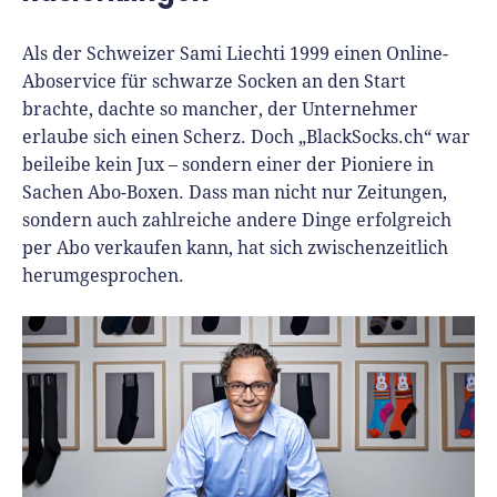
Richtig versichern
Weitere Tools & Vorlagen
Steuerberatung
Als der Schweizer Sami Liechti 1999 einen Online-
Vergleiche
Aboservice für schwarze Socken an den Start
Software
brachte, dachte so mancher, der Unternehmer
Deals
erlaube sich einen Scherz. Doch „BlackSocks.ch“ war
beileibe kein Jux – sondern einer der Pioniere in
Sachen Abo-Boxen. Dass man nicht nur Zeitungen,
sondern auch zahlreiche andere Dinge erfolgreich
per Abo verkaufen kann, hat sich zwischenzeitlich
herumgesprochen.