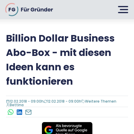
FG
Billion Dollar Business
Planen
Abo-Box - mit diesen
Selbstständig machen
Ideen kann es
Gründen
Über 500 Geschäftsideen
funktionieren
Bin ich ein Gründer?
Firma gründen: 10 Tipps
Geschäftsmodell entwickeln
Wachsen
12.02.2018 - 09:00h
12.02.2018 - 09:00h
Weitere Themen
Rechtsform wählen
Bettina
Businessplan schreiben
WhatsApp
LinkedIn
E-Mail
UG gründen
6 Tipps zum Start
Businessplan-Vorlage & Muster
GmbH gründen
Finanzieren
Fördermittelcheck machen