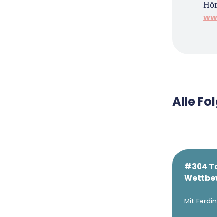
Hör
ww
Alle F
#304 To
Wettbe
Mit Ferd