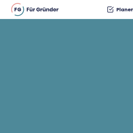
FG
Plane