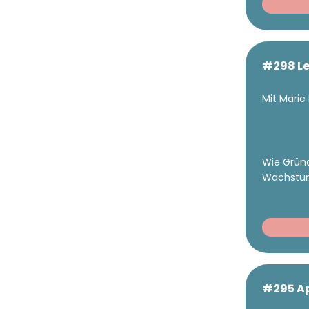
#298 Le
Mit Marie
Wie Gründ
Wachstu
#295 Apr