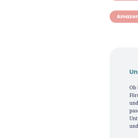
Amazon
Un
Ob 
För
und
pas
Unt
un