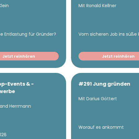
Klein
Mit Ronald Kellner
e Entlastung für Gründer?
Vom sicheren Job ins süße R
Jetzt reinhören
Jetzt reinhören
p-Events & -
#291 Jung gründen
werbe
Mit Darius Göttert
inand Herrmann
Worauf es ankommt
2026