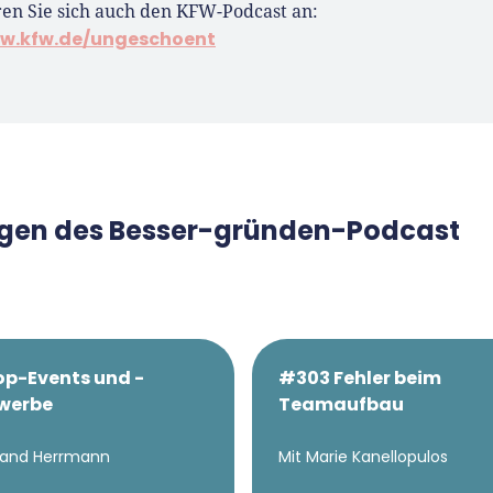
en Sie sich auch den KFW-Podcast an:
w.kfw.de/ungeschoent
olgen des Besser-gründen-Podcast
p-Events und -
#303 Fehler beim
werbe
Teamaufbau
inand Herrmann
Mit Marie Kanellopulos