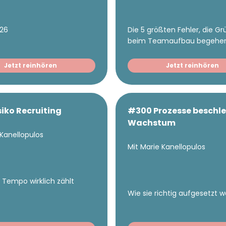
026
Die 5 größten Fehler, die G
beim Teamaufbau begehe
Jetzt reinhören
Jetzt reinhören
siko Recruiting
#300 Prozesse beschl
Wachstum
 Kanellopulos
Mit Marie Kanellopulos
 Tempo wirklich zählt
Wie sie richtig aufgesetzt 