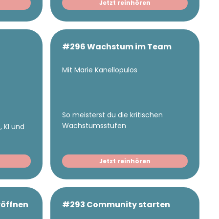
Jetzt reinhören
#296 Wachstum im Team
Mit Marie Kanellopulos
So meisterst du die kritischen
Wachstumsstufen
, KI und
Jetzt reinhören
öffnen
#293 Community starten