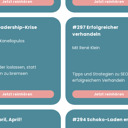
Jetzt reinhören
Jetzt reinhören
adership-Krise
#297 Erfolgreicher
verhandeln
 Kanellopulos
Mit René Klein
er loslassen, statt
m zu bremsen
Tipps und Strategien zu SEO
erfolgreichem Verhandeln
Jetzt reinhören
Jetzt reinhören
il, April!
#294 Schoko-Laden er