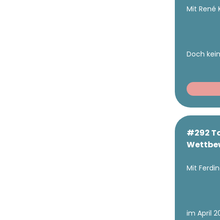
Mit René 
Doch kein
#292 To
Wettbe
Mit Ferd
im April 