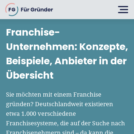
FG
Franchise-
Planen
Unternehmen: Konzepte,
Beispiele, Anbieter in der
Selbstständig machen
Gründen
Übersicht
Über 500 Geschäftsideen
Bin ich ein Gründer?
Firma gründen: 10 Tipps
Sie möchten mit einem Franchise
Geschäftsmodell entwickeln
Wachsen
gründen? Deutschlandweit existieren
Rechtsform wählen
Businessplan schreiben
etwa 1.000 verschiedene
UG gründen
6 Tipps zum Start
Franchisesysteme, die auf der Suche nach
Businessplan-Vorlage & Muster
GmbH gründen
Finanzieren
Franchisenehmern sind – da kann die
Fördermittelcheck machen