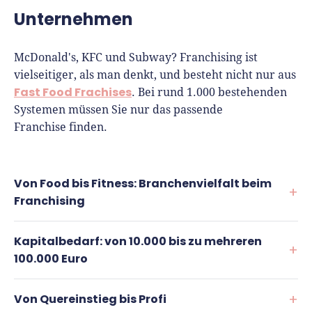
Unternehmen
McDonald's, KFC und Subway? Franchising ist
vielseitiger, als man denkt, und besteht nicht nur aus
Fast Food Frachises
. Bei rund 1.000 bestehenden
Systemen müssen Sie nur das passende
Franchise finden.
Von Food bis Fitness: Branchenvielfalt beim
Franchising
Kapitalbedarf: von 10.000 bis zu mehreren
Klassischerweise fallen beim Thema Franchise oft
100.000 Euro
die Namen großer Restaurantketten wie Subway,
McDonald's oder KFC. Doch die Möglichkeiten für die
Von Quereinstieg bis Profi
Gründung per Franchise gehen weit über die
Bei jeder Franchisegründung kommen Gebühren auf