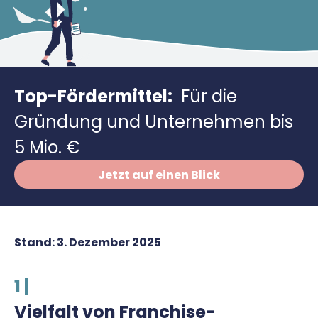
Richtig versichern
Weitere Tools & Vorlagen
Steuerberatung
Vergleiche
Software
Deals
Top-Fördermittel:
Für die
Gründung und Unternehmen bis
5 Mio. €
Jetzt auf einen Blick
Stand:
3. Dezember 2025
1 |
Vielfalt von Franchise-