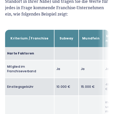
Standort in Ihrer Nähe) und tragen Sie die Werte für
jedes in Frage kommende Franchise-Unternehmen
ein, wie folgendes Beispiel zeigt:
McD
Kriterium / Franchise
Subway
Mundfein
nald
Harte Faktoren
Mitglied im
Ja
Ja
Ja
Franchiseverband
46.0
Einstiegsgebühr
10.000 €
15.000 €
€
indiv
uell,
mind