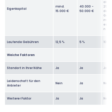
aber
mind.
40.000 -
25 %
Eigenkapital
15.000 €
50.000 €
der
Gesa
mtin
estit
n
Laufende Gebühren
12,5 %
5 %
10 %
Weiche Faktoren
Standort in Ihrer Nähe
Ja
Ja
Ja
Leidenschaft für den
Nein
Ja
Nein
Anbieter
Weiterer Faktor
Ja
Ja
Nein