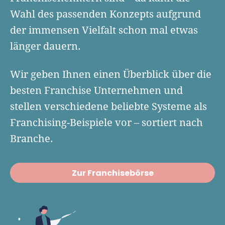
Finanzplan erstellen
Geschäftskonto-Vergleich
Wahl des passenden Konzepts aufgrund
Kunden gewinnen
Top 15 Franchise
Fördermittel
der immensen Vielfalt schon mal etwas
Unternehmen anmelden
Website erstellen
Tools
länger dauern.
Die besten Gründerkredite
Gründungszuschuss
Schutzrechte anmelden
Rechnung schreiben
Gründerwettbewerbe finden
Kredit für Existenzgründer
Kleingewerbe anmelden
Wir geben Ihnen einen Überblick über die
Businessplan-Software
Buchhaltung erledigen
Business Angels
Angebote
besten Franchise Unternehmen und
Unsere Gründungspakete
Business Model Canvas
Online-Kredit anfragen
stellen verschiedene beliebte Systeme als
Zuschüsse
Gründertest
Kassensystem
Franchising-Beispiele vor – sortiert nach
Unsere Gründungspakete
Kontokorrenkredit
Gründungsassistent
Branche.
Versicherungen
Geförderte Beratung
Flexible Kreditlinie
Finanzplan Tool
Finanzierungsangebote
Firmenkonto
Zur Franchisebörse
Preiskalkulation
Marke, AGB & Datenschutz
Buchhaltungssoftware
Geschäftskonto eröffnen
Lohnsoftware