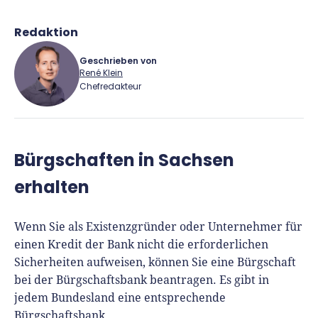
Richtig versichern
Weitere Tools & Vorlagen
Steuerberatung
Redaktion
Vergleiche
Software
Geschrieben von
René Klein
Deals
Chefredakteur
René Klein
Bürgschaften in Sachsen
Für-Gründer.de Redaktion
erhalten
Seit 2010 ist René als Gründer von Für-
Gründer.de Teil der deutschen
Wenn Sie als Existenzgründer oder Unternehmer für
Gründerlandschaft. Seine Mission:
einen Kredit der Bank nicht die erforderlichen
Gründerinnen und Gründern praxisnahe
Sicherheiten aufweisen, können Sie eine Bürgschaft
Inhalte und echte Insights an die Hand zu
bei der Bürgschaftsbank beantragen. Es gibt in
geben. Das tut er als Chefredakteur,
jedem Bundesland eine entsprechende
Podcast-Host, Webinar-Moderator und auf
Bürgschaftsbank.