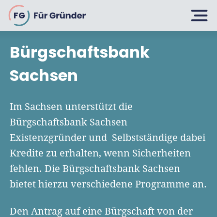
FG
Bürgschaftsbank
Planen
Sachsen
Selbstständig machen
Im Sachsen unterstützt die
Gründen
Bürgschaftsbank Sachsen
Über 500 Geschäftsideen
Existenzgründer und Selbstständige dabei
Bin ich ein Gründer?
Firma gründen: 10 Tipps
Kredite zu erhalten, wenn Sicherheiten
Geschäftsmodell entwickeln
Wachsen
fehlen. Die Bürgschaftsbank Sachsen
Rechtsform wählen
Businessplan schreiben
bietet hierzu verschiedene Programme an.
UG gründen
6 Tipps zum Start
Businessplan-Vorlage & Muster
GmbH gründen
Finanzieren
Den Antrag auf eine Bürgschaft von der
Fördermittelcheck machen