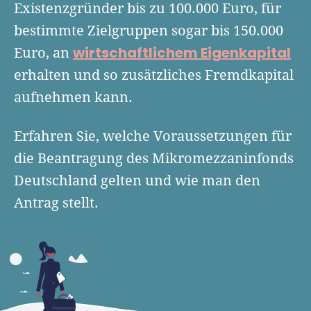
Finanzplan erstellen
Existenzgründer bis zu 100.000 Euro, für
Geschäftskonto-Vergleich
Kunden gewinnen
bestimmte Zielgruppen sogar bis 150.000
Top 15 Franchise
Fördermittel
Unternehmen anmelden
wirtschaftlichem Eigenkapital
Euro, an
Website erstellen
Tools
Die besten Gründerkredite
Gründungszuschuss
Schutzrechte anmelden
erhalten und so zusätzliches Fremdkapital
Rechnung schreiben
Gründerwettbewerbe finden
Kredit für Existenzgründer
aufnehmen kann.
Kleingewerbe anmelden
Businessplan-Software
Buchhaltung erledigen
Business Angels
Angebote
Unsere Gründungspakete
Business Model Canvas
Erfahren Sie, welche Voraussetzungen für
Online-Kredit anfragen
Zuschüsse
die Beantragung des Mikromezzaninfonds
Gründertest
Kassensystem
Unsere Gründungspakete
Kontokorrenkredit
Deutschland gelten und wie man den
Gründungsassistent
Versicherungen
Geförderte Beratung
Antrag stellt.
Flexible Kreditlinie
Finanzplan Tool
Finanzierungsangebote
Firmenkonto
Preiskalkulation
Marke, AGB & Datenschutz
Buchhaltungssoftware
Geschäftskonto eröffnen
Lohnsoftware