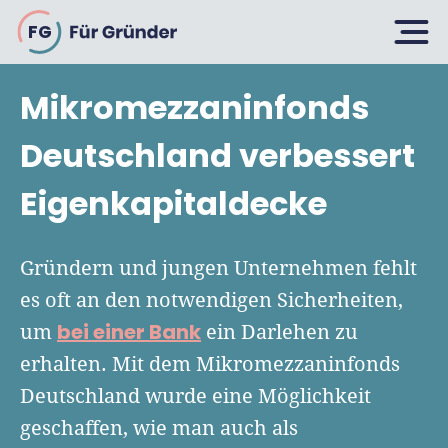
FG
Mikromezzaninfonds
Planen
Deutschland verbessert
Eigenkapitaldecke
Selbstständig machen
Gründen
Über 500 Geschäftsideen
Gründern und jungen Unternehmen fehlt
Bin ich ein Gründer?
es oft an den notwendigen Sicherheiten,
Firma gründen: 10 Tipps
bei einer Bank
um
ein Darlehen zu
Geschäftsmodell entwickeln
Wachsen
Rechtsform wählen
erhalten. Mit dem Mikromezzaninfonds
Businessplan schreiben
UG gründen
Deutschland wurde eine Möglichkeit
6 Tipps zum Start
Businessplan-Vorlage & Muster
geschaffen, wie man auch als
GmbH gründen
Finanzieren
Fördermittelcheck machen