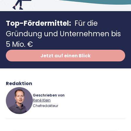
Richtig versichern
Weitere Tools & Vorlagen
Steuerberatung
Vergleiche
Top-Fördermittel:
Für die
Software
Gründung und Unternehmen bis
Deals
5 Mio. €
Jetzt auf einen Blick
Redaktion
Geschrieben von
René Klein
Chefredakteur
René Klein