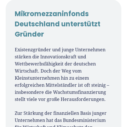
Für-Gründer.de Redaktion
Mikromezzaninfonds
Seit 2010 ist René als Gründer von Für-
Deutschland unterstützt
Gründer.de Teil der deutschen
Gründer
Gründerlandschaft. Seine Mission:
Gründerinnen und Gründern praxisnahe
Inhalte und echte Insights an die Hand zu
Existenzgründer und junge Unternehmen
geben. Das tut er als Chefredakteur,
stärken die Innovationskraft und
Podcast-Host, Webinar-Moderator und auf
Wettbewerbsfähigkeit der deutschen
unserem YouTube-Kanal.
Wirtschaft. Doch der Weg vom
Kleinstunternehmen hin zu einem
Er ist Interviewpartner in anderen Medien
erfolgreichen Mittelständler ist oft steinig –
und verfasst Fachbeiträge zu
insbesondere die Wachstumsfinanzierung
Gründungsthemen.
stellt viele vor große Herausforderungen.
Zur Stärkung der finanziellen Basis junger
Unternehmen hat das Bundesministerium