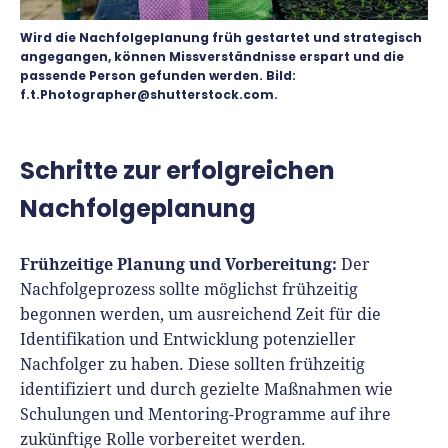
Richtig versichern
Weitere Tools & Vorlagen
Wird die Nachfolgeplanung früh gestartet und strategisch
Steuerberatung
angegangen, können Missverständnisse erspart und die
Vergleiche
passende Person gefunden werden. Bild:
Software
f.t.Photographer@shutterstock.com.
Deals
Schritte zur erfolgreichen
Nachfolgeplanung
Frühzeitige Planung und Vorbereitung:
Der
Nachfolgeprozess sollte möglichst frühzeitig
begonnen werden, um ausreichend Zeit für die
Identifikation und Entwicklung potenzieller
Nachfolger zu haben. Diese sollten frühzeitig
identifiziert und durch gezielte Maßnahmen wie
Schulungen und Mentoring-Programme auf ihre
zukünftige Rolle vorbereitet werden.