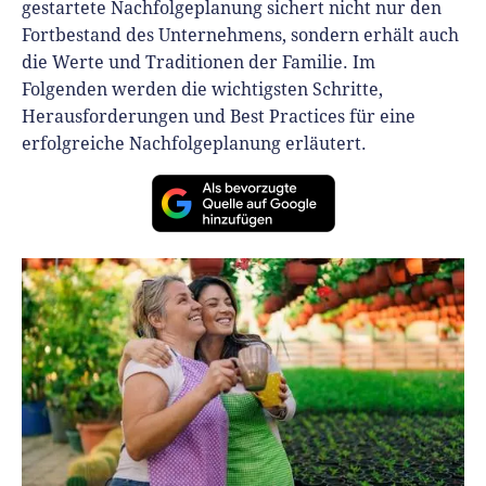
gestartete Nachfolgeplanung sichert nicht nur den
Finanzplan erstellen
Geschäftskonto-Vergleich
Fortbestand des Unternehmens, sondern erhält auch
Kunden gewinnen
Top 15 Franchise
Fördermittel
die Werte und Traditionen der Familie. Im
Unternehmen anmelden
Website erstellen
Tools
Folgenden werden die wichtigsten Schritte,
Die besten Gründerkredite
Gründungszuschuss
Schutzrechte anmelden
Herausforderungen und Best Practices für eine
Rechnung schreiben
Gründerwettbewerbe finden
erfolgreiche Nachfolgeplanung erläutert.
Kredit für Existenzgründer
Kleingewerbe anmelden
Businessplan-Software
Buchhaltung erledigen
Business Angels
Angebote
Unsere Gründungspakete
Business Model Canvas
Online-Kredit anfragen
Zuschüsse
Gründertest
Kassensystem
Unsere Gründungspakete
Kontokorrenkredit
Gründungsassistent
Versicherungen
Geförderte Beratung
Flexible Kreditlinie
Finanzplan Tool
Finanzierungsangebote
Firmenkonto
Preiskalkulation
Marke, AGB & Datenschutz
Buchhaltungssoftware
Geschäftskonto eröffnen
Lohnsoftware