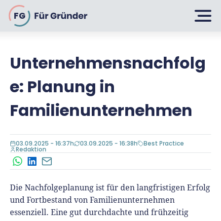
FG
Unternehmensnachfolg
Planen
e: Planung in
Selbstständig machen
Familienunternehmen
Gründen
Über 500 Geschäftsideen
03.09.2025 - 16:37h
03.09.2025 - 16:38h
Best Practice
Bin ich ein Gründer?
Redaktion
Firma gründen: 10 Tipps
WhatsApp
LinkedIn
E-Mail
Geschäftsmodell entwickeln
Wachsen
Rechtsform wählen
Businessplan schreiben
Die Nachfolgeplanung ist für den langfristigen Erfolg
UG gründen
6 Tipps zum Start
und Fortbestand von Familienunternehmen
Businessplan-Vorlage & Muster
GmbH gründen
Finanzieren
essenziell. Eine gut durchdachte und frühzeitig
Fördermittelcheck machen