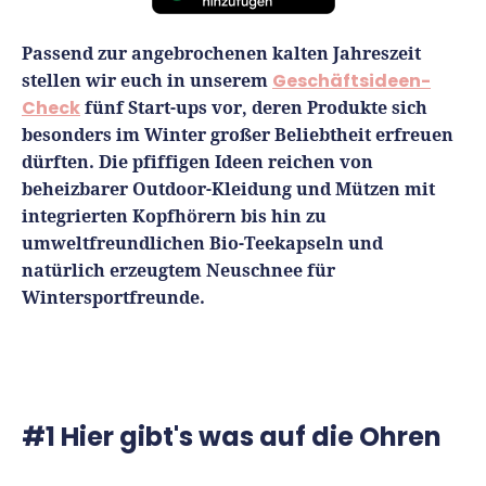
Finanzplan erstellen
Geschäftskonto-Vergleich
Kunden gewinnen
Passend zur angebrochenen kalten Jahreszeit
Top 15 Franchise
Fördermittel
Unternehmen anmelden
stellen wir euch in unserem
Geschäftsideen-
Website erstellen
Tools
Die besten Gründerkredite
Gründungszuschuss
Check
fünf Start-ups vor, deren Produkte sich
Schutzrechte anmelden
Rechnung schreiben
besonders im Winter großer Beliebtheit erfreuen
Gründerwettbewerbe finden
Kredit für Existenzgründer
Kleingewerbe anmelden
Businessplan-Software
dürften. Die pfiffigen Ideen reichen von
Buchhaltung erledigen
beheizbarer Outdoor-Kleidung und Mützen mit
Business Angels
Angebote
Unsere Gründungspakete
Business Model Canvas
integrierten Kopfhörern bis hin zu
Online-Kredit anfragen
Zuschüsse
umweltfreundlichen Bio-Teekapseln und
Gründertest
Kassensystem
Unsere Gründungspakete
natürlich erzeugtem Neuschnee für
Kontokorrenkredit
Gründungsassistent
Wintersportfreunde.
Versicherungen
Geförderte Beratung
Flexible Kreditlinie
Finanzplan Tool
Finanzierungsangebote
Firmenkonto
Preiskalkulation
Marke, AGB & Datenschutz
Buchhaltungssoftware
#1 Hier gibt's was auf die Ohren
Geschäftskonto eröffnen
Lohnsoftware