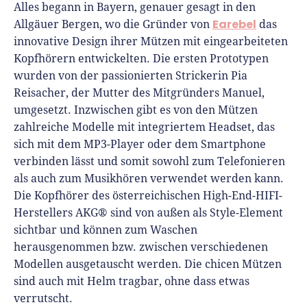
Richtig versichern
Alles begann in Bayern, genauer gesagt in den
Weitere Tools & Vorlagen
Earebel
Allgäuer Bergen, wo die Gründer von
das
Steuerberatung
innovative Design ihrer Mützen mit eingearbeiteten
Vergleiche
Software
Kopfhörern entwickelten. Die ersten Prototypen
wurden von der passionierten Strickerin Pia
Deals
Reisacher, der Mutter des Mitgründers Manuel,
umgesetzt. Inzwischen gibt es von den Mützen
zahlreiche Modelle mit integriertem Headset, das
sich mit dem MP3-Player oder dem Smartphone
verbinden lässt und somit sowohl zum Telefonieren
als auch zum Musikhören verwendet werden kann.
Die Kopfhörer des österreichischen High-End-HIFI-
Herstellers AKG® sind von außen als Style-Element
sichtbar und können zum Waschen
herausgenommen bzw. zwischen verschiedenen
Modellen ausgetauscht werden. Die chicen Mützen
sind auch mit Helm tragbar, ohne dass etwas
verrutscht.