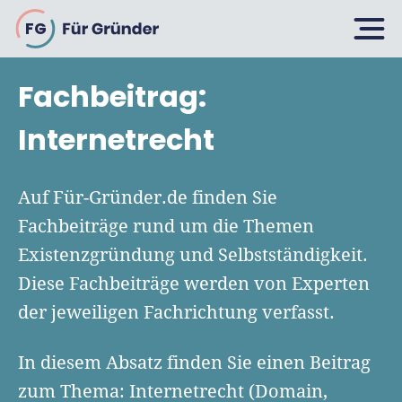
FG
Fachbeitrag:
Planen
Internetrecht
Selbstständig machen
Auf Für-Gründer.de finden Sie
Gründen
Fachbeiträge rund um die Themen
Über 500 Geschäftsideen
Existenzgründung und Selbstständigkeit.
Bin ich ein Gründer?
Firma gründen: 10 Tipps
Diese Fachbeiträge werden von Experten
Geschäftsmodell entwickeln
Wachsen
der jeweiligen Fachrichtung verfasst.
Rechtsform wählen
Businessplan schreiben
UG gründen
In diesem Absatz finden Sie einen Beitrag
6 Tipps zum Start
Businessplan-Vorlage & Muster
GmbH gründen
Finanzieren
zum Thema: Internetrecht (Domain,
Fördermittelcheck machen