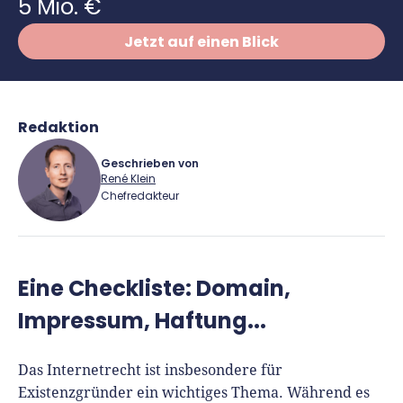
Richtig versichern
5 Mio. €
Weitere Tools & Vorlagen
Steuerberatung
Jetzt auf einen Blick
Vergleiche
Software
Deals
Redaktion
Geschrieben von
René Klein
Chefredakteur
René Klein
Eine Checkliste: Domain,
Für-Gründer.de Redaktion
Impressum, Haftung...
Seit 2010 ist René als Gründer von Für-
Gründer.de Teil der deutschen
Das Internetrecht ist insbesondere für
Gründerlandschaft. Seine Mission:
Existenzgründer ein wichtiges Thema. Während es