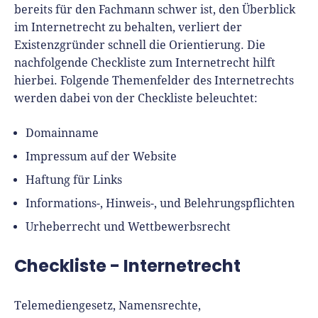
Gründerinnen und Gründern praxisnahe
bereits für den Fachmann schwer ist, den Überblick
Inhalte und echte Insights an die Hand zu
im Internetrecht zu behalten, verliert der
geben. Das tut er als Chefredakteur,
Existenzgründer schnell die Orientierung. Die
Podcast-Host, Webinar-Moderator und auf
nachfolgende Checkliste zum Internetrecht hilft
unserem YouTube-Kanal.
hierbei. Folgende Themenfelder des Internetrechts
werden dabei von der Checkliste beleuchtet:
Er ist Interviewpartner in anderen Medien
und verfasst Fachbeiträge zu
Domainname
Gründungsthemen.
Impressum auf der Website
Haftung für Links
Informations-, Hinweis-, und Belehrungspflichten
Urheberrecht und Wettbewerbsrecht
Checkliste - Internetrecht
Telemediengesetz, Namensrechte,