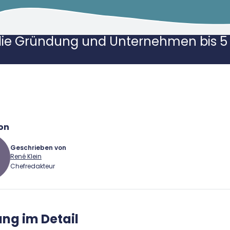
die Gründung und Unternehmen bis 5 
on
Geschrieben von
René Klein
Chefredakteur
 Klein
ng im Detail
Gründer.de Redaktion