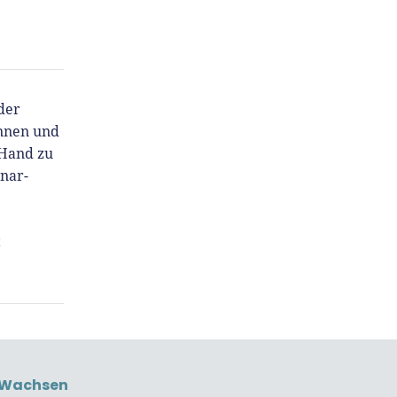
der
innen und
 Hand zu
inar-
t
Wachsen