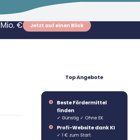
Mio. €
Jetzt auf einen Blick
Top Angebote
Beste Fördermittel
finden
✓ Günstig ✓ Ohne EK
Profi-Website dank KI
✓ 1 € zum Start