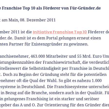
ve Franchise Top 10 als Förderer von Für-Gründer.de
2010 ist René als Gründer von
Gründer.de Teil der deutschen
t am Main, 08. Dezember 2011
erlandschaft. Seine Mission:
Initiative Franchise Top 10
derinnen und Gründern
mber 2011 ist die
Förderer de
isnahe Inhalte und echte
er.de. Damit ist es dem Portal gelungen erneut einen
hts an die Hand zu geben. Das
anten Partner für Existenzgründer zu gewinnen.
r als Chefredakteur, Podcast-
, Webinar-Moderator und auf
ranchisenehmer, 463.000 Mitarbeiter und 55 Mrd. Euro Um
rem YouTube-Kanal.
istungskennzahlen der Franchisewirtschaft, die verdeutli
tellenwert die Selbstständigkeit per Franchise in Deutsch
t Interviewpartner in anderen
 Doch zu Beginn der Gründung steht für die potentiellen
en und verfasst Fachbeiträge
nehmer oft die Qual der Wahl. So gibt es nahezu 1.000
ründungsthemen.
esysteme in Deutschland. Die Franchisesysteme unterschei
 in Bezug auf die Branche, sondern auch in der Qualität. F
ein gelungenes Franchising ist ein starker und seriöser
egeber das A und O. Zur Orientierung für den Gründer die