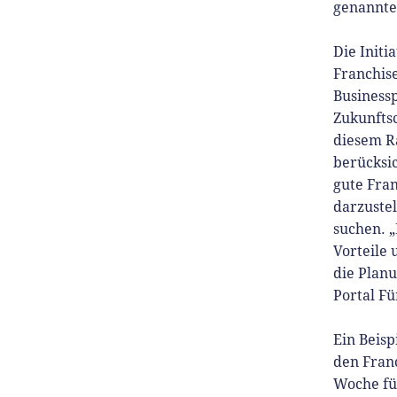
genannte
Die Initi
Franchis
Business
Zukunftsc
diesem R
berücksic
gute Fra
darzuste
suchen. „
Vorteile 
die Plan
Portal F
Ein Beisp
den Franc
Woche fü