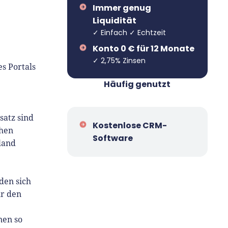
Immer genug
Liquidität
✓ Einfach ✓ Echtzeit
Konto 0 € für 12 Monate
✓ 2,75% Zinsen
s Portals
Häufig genutzt
satz sind
Kostenlose CRM-
chen
Software
land
den sich
ür den
nen so