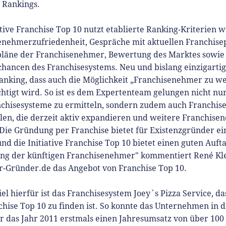
 Rankings.
ative Franchise Top 10 nutzt etablierte Ranking-Kriterien w
enehmerzufriedenheit, Gespräche mit aktuellen Franchise
pläne der Franchisenehmer, Bewertung des Marktes sowie
hancen des Franchisesystems. Neu und bislang einzigartig 
anking, dass auch die Möglichkeit „Franchisenehmer zu w
htigt wird. So ist es dem Expertenteam gelungen nicht nu
nchisesysteme zu ermitteln, sondern zudem auch Franchis
llen, die derzeit aktiv expandieren und weitere Franchis
Die Gründung per Franchise bietet für Existenzgründer ei
und die Initiative Franchise Top 10 bietet einen guten Aufta
ung der künftigen Franchisenehmer" kommentiert René Kl
ür-Gründer.de das Angebot von Franchise Top 10.
iel hierfür ist das Franchisesystem Joey`s Pizza Service, da
hise Top 10 zu finden ist. So konnte das Unternehmen in d
r das Jahr 2011 erstmals einen Jahresumsatz von über 100