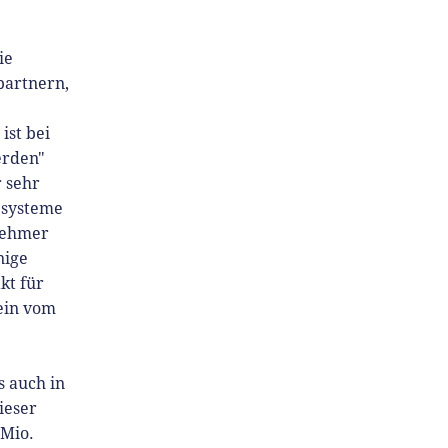
ie
partnern,
ist bei
erden"
r sehr
esysteme
enehmer
nige
kt für
ein vom
s auch in
ieser
 Mio.