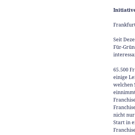
Initiati
Seit 
Für-
Frankfur
Gründ
Grün
Seit Deze
prax
Für-Gründ
Insig
interess
tut e
Host
65.500 F
unse
einige Le
welchen S
Er is
einnimmt.
Medi
Franchise
zu G
Franchis
nicht nur
Start in 
Franchis