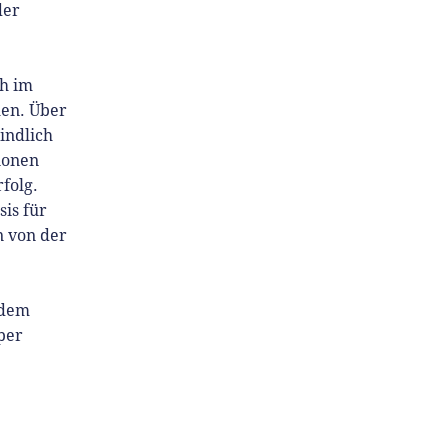
der
ch im
len. Über
indlich
ionen
rfolg.
sis für
n von der
 dem
per