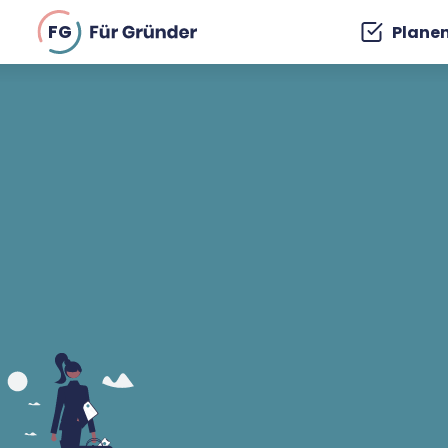
FG
Plane