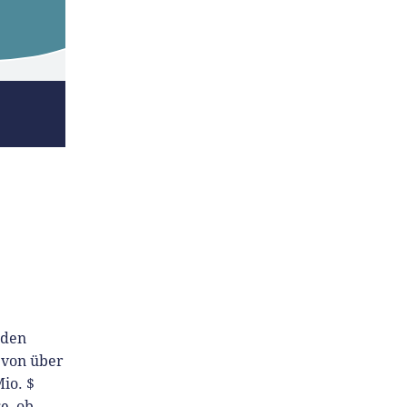
nden
 von über
io. $
e, ob