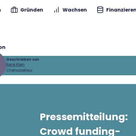
n
Gründen
Wachsen
Finanziere
on
Geschrieben von
René Klein
Chefredakteur
 Klein
Gründer.de Redaktion
Pressemitteilung:
2010 ist René als Gründer von
Crowd funding-
Gründer.de Teil der deutschen