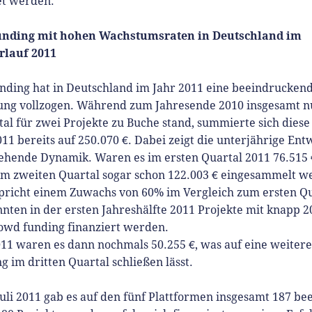
et werden.
unding mit hohen Wachstumsraten in Deutschland im
rlauf 2011
nding hat in Deutschland im Jahr 2011 eine beeindrucken
ung vollzogen. Während zum Jahresende 2010 insgesamt n
tal für zwei Projekte zu Buche stand, summierte sich dies
2011 bereits auf 250.070 €. Dabei zeigt die unterjährige En
iehende Dynamik. Waren es im ersten Quartal 2011 76.515 
im zweiten Quartal sogar schon 122.003 € eingesammelt w
spricht einem Zuwachs von 60% im Vergleich zum ersten Qu
nten in der ersten Jahreshälfte 2011 Projekte mit knapp 2
owd funding finanziert werden.
011 waren es dann nochmals 50.255 €, was auf eine weitere
g im dritten Quartal schließen lässt.
uli 2011 gab es auf den fünf Plattformen insgesamt 187 be