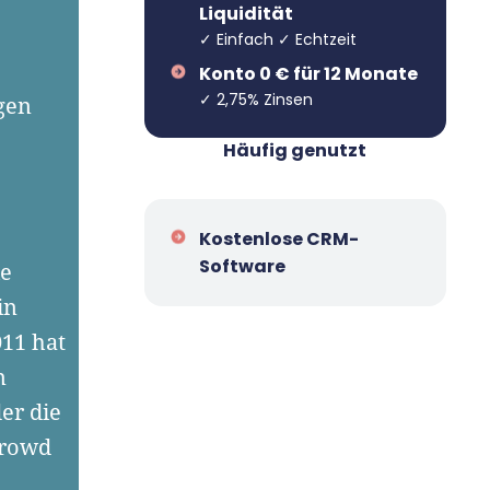
Liquidität
✓ Einfach ✓ Echtzeit
Konto 0 € für 12 Monate
✓ 2,75% Zinsen
gen
e
Häufig genutzt
Kostenlose CRM-
Software
ie
in
011 hat
n
er die
Crowd