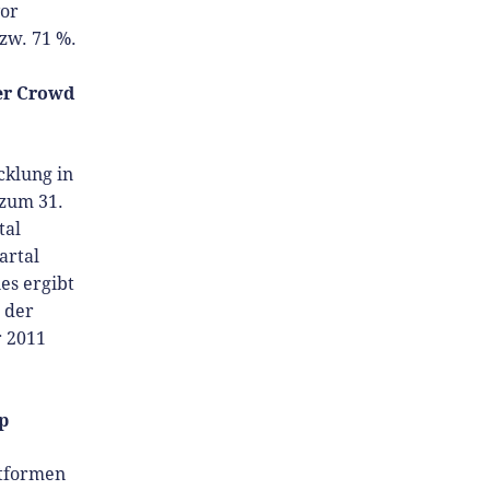
vor
zw. 71 %.
er Crowd
cklung in
 zum 31.
tal
artal
es ergibt
 der
r 2011
p
ttformen