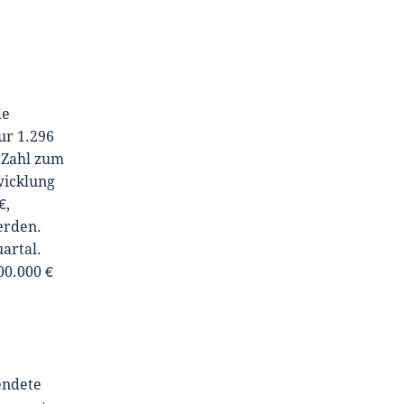
de
ur 1.296
e Zahl zum
twicklung
€,
erden.
artal.
00.000 €
endete