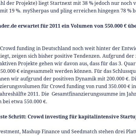
l der Projekte) liegt Startnext mit 38 % jedoch nur noch 
 mit 19 %. mySherpas und pling erreichen hingegen 78 % b
der.de erwartet für 2011 ein Volumen von 550.000 € üb
 Crowd funding in Deutschland noch weit hinter der Entwi
iegt, zeigen sich bisher positive Tendenzen. Aufgrund der
 aktiven Projekte gehen wir davon aus, dass für das 3. Quar
150.000 € eingesammelt werden können. Für das Schlussqu
nen wir aufgrund der positiven Dynamik mit 200.000 €. Di
nzierungsvolumen für Crowd funding von rund 350.000 € in
Jahreshälfte 2011. Die Gesamtfinanzierungssumme im Jah
n bei etwa 550.000 €.
ste Schritt: Crowd investing für kapitalintensive Startu
vestment, Mashup Finance und Seedmatch stehen drei Pla