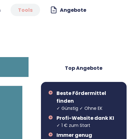
n
Tools
Angebote
Top Angebote
Beste Fördermittel
finden
✓ Günstig ✓ Ohne EK
Profi-Website dank KI
✓ 1 € zum Start
Immer genug