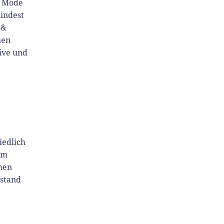
, Mode
mindest
 &
men
ive und
iedlich
am
chen
bstand