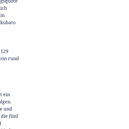
lgsquote
lich
ein
nkubato
 129
 von rund
t ein
olgen.
ne und
die fünf
d