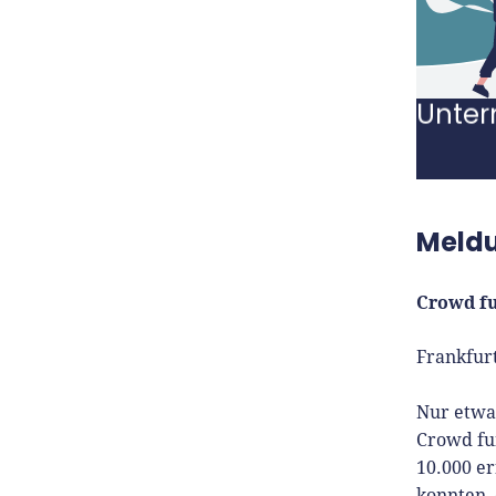
Top-F
Unter
Meldu
Crowd fu
Frankfur
Nur etwas
Crowd fu
10.000 er
konnten d