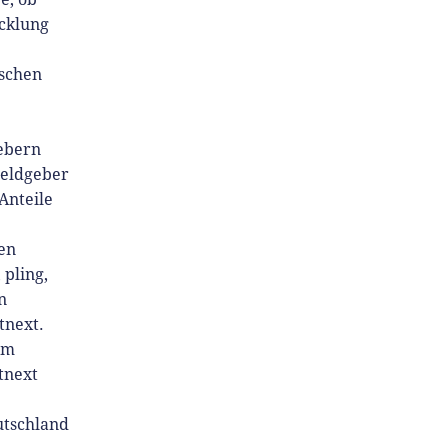
cklung
tschen
ebern
Geldgeber
Anteile
en
pling,
n
tnext.
am
tnext
utschland