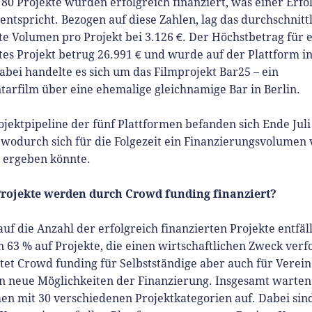
 80 Projekte wurden erfolgreich finanziert, was einer Erfo
entspricht. Bezogen auf diese Zahlen, lag das durchschnitt
te Volumen pro Projekt bei 3.126 €. Der Höchstbetrag für 
tes Projekt betrug 26.991 € und wurde auf der Plattform i
Dabei handelte es sich um das Filmprojekt Bar25 – ein
arfilm über eine ehemalige gleichnamige Bar in Berlin.
ojektpipeline der fünf Plattformen befanden sich Ende Juli
 wodurch sich für die Folgezeit ein Finanzierungsvolumen
€ ergeben könnte.
rojekte werden durch Crowd funding finanziert?
uf die Anzahl der erfolgreich finanzierten Projekte entfäll
n 63 % auf Projekte, die einen wirtschaftlichen Zweck verf
tet Crowd funding für Selbstständige aber auch für Verei
en neue Möglichkeiten der Finanzierung. Insgesamt warten 
en mit 30 verschiedenen Projektkategorien auf. Dabei sin