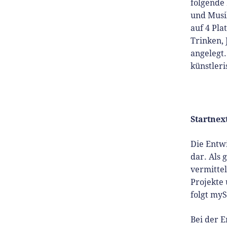
folgende 
und Musik
auf 4 Pl
Trinken, 
angelegt.
künstleri
Startnex
Die Entwi
dar. Als 
vermittel
Projekte 
folgt myS
Bei der E