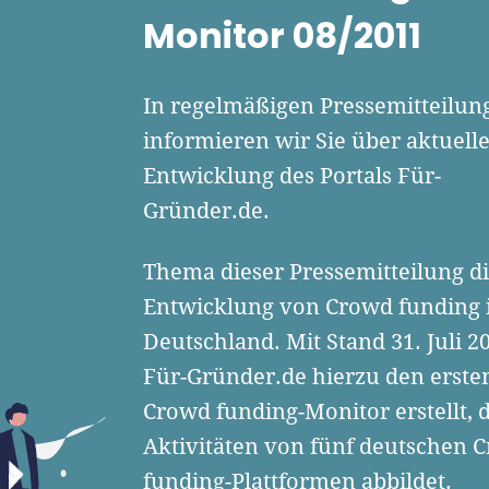
erlandschaft. Seine Mission:
Monitor 08/2011
derinnen und Gründern
isnahe Inhalte und echte
hts an die Hand zu geben. Das
In regelmäßigen Pressemitteilun
r als Chefredakteur, Podcast-
informieren wir Sie über aktuell
, Webinar-Moderator und auf
Entwicklung des Portals Für-
rem YouTube-Kanal.
Gründer.de.
t Interviewpartner in anderen
en und verfasst Fachbeiträge
Thema dieser Pressemitteilung d
ründungsthemen.
Entwicklung von Crowd funding 
Deutschland. Mit Stand 31. Juli 2
Für-Gründer.de hierzu den erste
Crowd funding-Monitor erstellt, d
Aktivitäten von fünf deutschen 
funding-Plattformen abbildet.