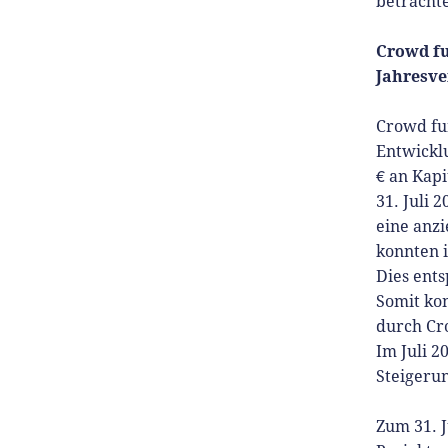
betracht
Crowd f
Jahresve
Crowd fu
Entwickl
€ an Kapi
31. Juli 
eine anz
konnten 
Dies ent
Somit kon
durch Cr
Im Juli 2
Steigerun
Zum 31. J