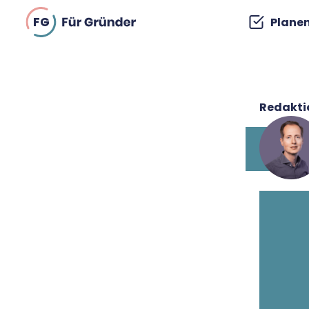
FG
Plane
Redakti
René
Für-
Seit 
Für-