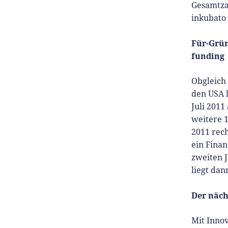
Gesamtzah
inkubato
Für-Grün
funding
Obgleich
den USA l
Juli 2011
weitere 
2011 rech
ein Fina
zweiten 
liegt dan
Der näch
Mit Inno