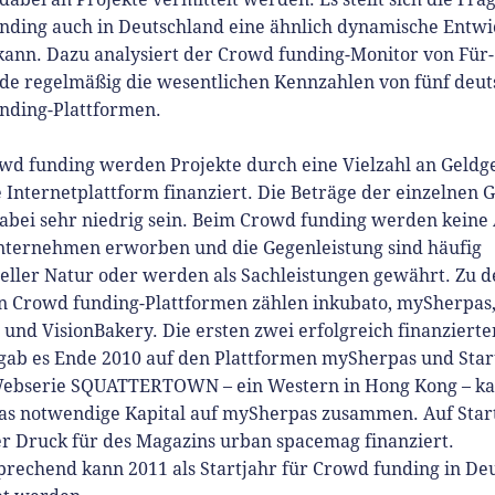
nding auch in Deutschland eine ähnlich dynamische Entwi
ann. Dazu analysiert der Crowd funding-Monitor von Für-
de regelmäßig die wesentlichen Kennzahlen von fünf deu
nding-Plattformen.
wd funding werden Projekte durch eine Vielzahl an Geldg
 Internetplattform finanziert. Die Beträge der einzelnen 
abei sehr niedrig sein. Beim Crowd funding werden keine 
nternehmen erworben und die Gegenleistung sind häufig
eller Natur oder werden als Sachleistungen gewährt. Zu d
n Crowd funding-Plattformen zählen inkubato, mySherpas, 
 und VisionBakery. Die ersten zwei erfolgreich finanzierte
 gab es Ende 2010 auf den Plattformen mySherpas und Star
Webserie SQUATTERTOWN – ein Western in Hong Kong – k
das notwendige Kapital auf mySherpas zusammen. Auf Star
r Druck für des Magazins urban spacemag finanziert.
rechend kann 2011 als Startjahr für Crowd funding in De