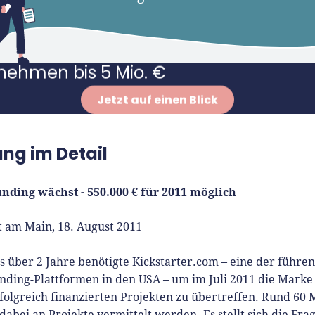
ördermittel:
Für die Gründung und
nehmen bis 5 Mio. €
Jetzt auf einen Blick
ng im Detail
nding wächst - 550.000 € für 2011 möglich
t am Main, 18. August 2011
 über 2 Jahre benötigte Kickstarter.com – eine der führe
nding-Plattformen in den USA – um im Juli 2011 die Marke
folgreich finanzierten Projekten zu übertreffen. Rund 60 M
abei an Projekte vermittelt werden. Es stellt sich die Frag