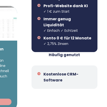
Profi-Website dank KI
✓ 1 € zum Start
Immer genug
Liquidität
✓ Einfach ✓ Echtzeit
Konto 0 € für 12 Monate
✓ 2,75% Zinsen
an
Häufig genutzt
lan
line
chnell
Kostenlose CRM-
 auch
Software