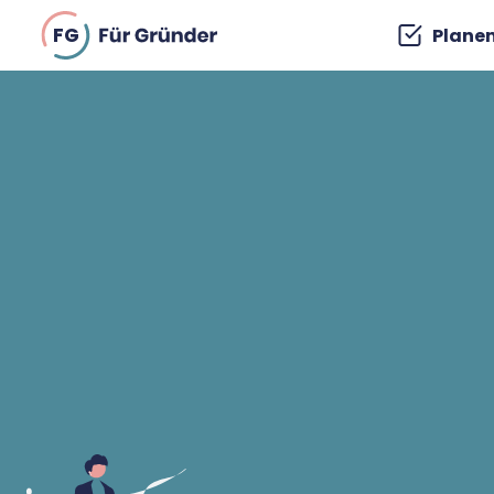
FG
Plane