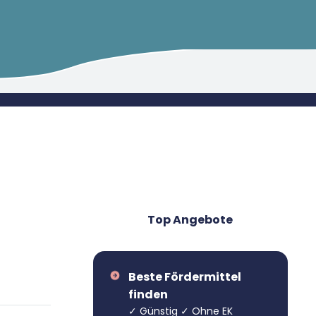
Mio. €
Jetzt auf einen Blick
Top Angebote
Beste Fördermittel
finden
✓ Günstig ✓ Ohne EK