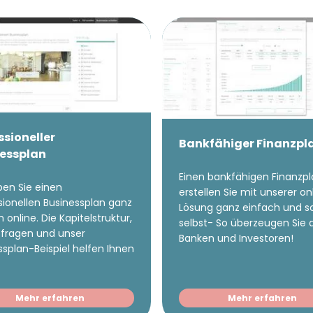
 Klein
Gründer.de Redaktion
2010 ist René als Gründer von
Gründer.de Teil der deutschen
erlandschaft. Seine Mission:
ssioneller
derinnen und Gründern
Bankfähiger Finanzpl
essplan
isnahe Inhalte und echte
hts an die Hand zu geben. Das
Einen bankfähigen Finanzp
ben Sie einen
r als Chefredakteur, Podcast-
erstellen Sie mit unserer on
sionellen Businessplan ganz
, Webinar-Moderator und auf
Lösung ganz einfach und s
 online. Die Kapitelstruktur,
selbst- So überzeugen Sie
rem YouTube-Kanal.
itfragen und unser
Banken und Investoren!
ssplan-Beispiel helfen Ihnen
t Interviewpartner in anderen
en und verfasst Fachbeiträge
ründungsthemen.
Mehr erfahren
Mehr erfahren