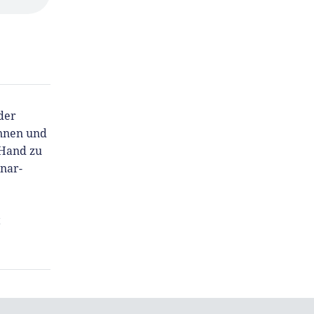
der
innen und
 Hand zu
inar-
t