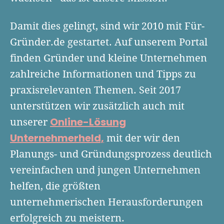
Finanzplan erstellen
Geschäftskonto-Vergleich
Kunden gewinnen
Top 15 Franchise
Damit dies gelingt, sind wir 2010 mit Für-
Fördermittel
Unternehmen anmelden
Website erstellen
Tools
Gründer.de gestartet. Auf unserem Portal
Die besten Gründerkredite
Gründungszuschuss
Schutzrechte anmelden
finden Gründer und kleine Unternehmen
Rechnung schreiben
Gründerwettbewerbe finden
Kredit für Existenzgründer
Kleingewerbe anmelden
zahlreiche Informationen und Tipps zu
Businessplan-Software
Buchhaltung erledigen
Business Angels
Angebote
praxisrelevanten Themen. Seit 2017
Unsere Gründungspakete
Business Model Canvas
Online-Kredit anfragen
unterstützen wir zusätzlich auch mit
Zuschüsse
Gründertest
Online-Lösung
Kassensystem
unserer
Unsere Gründungspakete
Kontokorrenkredit
Gründungsassistent
Unternehmerheld,
mit der wir den
Versicherungen
Geförderte Beratung
Flexible Kreditlinie
Planungs- und Gründungsprozess deutlich
Finanzplan Tool
Finanzierungsangebote
Firmenkonto
vereinfachen und jungen Unternehmen
Preiskalkulation
Marke, AGB & Datenschutz
helfen, die größten
Buchhaltungssoftware
unternehmerischen Herausforderungen
Geschäftskonto eröffnen
Lohnsoftware
erfolgreich zu meistern.