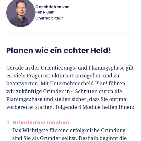
Geschrieben von
René Klein
Chefredakteur
René Klein
Planen wie ein echter Held!
Für-Gründer.de Redaktion
Seit 2010 ist René als Gründer von Für-
Gerade in der Orientierungs- und Planungsphase gilt
Gründer.de Teil der deutschen
es, viele Fragen strukturiert anzugehen und zu
Gründerlandschaft. Seine Mission:
beantworten. Mit Unternehmerheld Plan! führen
Gründerinnen und Gründern praxisnahe
wir zukünftige Gründer in 4 Schritten durch die
Inhalte und echte Insights an die Hand zu
Planungsphase und stellen sicher, dass Sie optimal
geben. Das tut er als Chefredakteur,
vorbereitet starten. Folgende 4 Module helfen Ihnen:
Podcast-Host, Webinar-Moderator und auf
Gründertest machen
unserem YouTube-Kanal.
Das Wichtigste für eine erfolgreiche Gründung
Er ist Interviewpartner in anderen Medien
sind Sie als Gründer selbst. Deshalb beginnt die