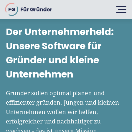
FG
Der Unternehmerheld:
Planen
Unsere Software für
Gründer und kleine
Selbstständig machen
Gründen
Unternehmen
Über 500 Geschäftsideen
Bin ich ein Gründer?
Firma gründen: 10 Tipps
Gründer sollen optimal planen und
Geschäftsmodell entwickeln
Wachsen
effizienter gründen. Jungen und kleinen
Rechtsform wählen
Businessplan schreiben
Unternehmen wollen wir helfen,
UG gründen
6 Tipps zum Start
erfolgreicher und nachhaltiger zu
Businessplan-Vorlage & Muster
GmbH gründen
Finanzieren
wachsen - das ist unsere Mission.
Fördermittelcheck machen