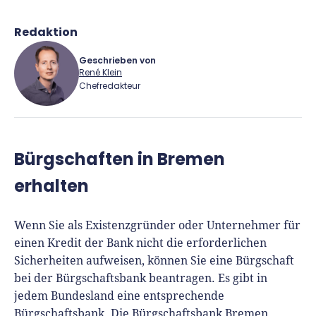
Richtig versichern
Weitere Tools & Vorlagen
Steuerberatung
Redaktion
Vergleiche
Software
Geschrieben von
René Klein
Deals
Chefredakteur
René Klein
Bürgschaften in Bremen
Für-Gründer.de Redaktion
erhalten
Seit 2010 ist René als Gründer von Für-
Gründer.de Teil der deutschen
Wenn Sie als Existenzgründer oder Unternehmer für
Gründerlandschaft. Seine Mission:
einen Kredit der Bank nicht die erforderlichen
Gründerinnen und Gründern praxisnahe
Sicherheiten aufweisen, können Sie eine Bürgschaft
Inhalte und echte Insights an die Hand zu
bei der Bürgschaftsbank beantragen. Es gibt in
geben. Das tut er als Chefredakteur,
jedem Bundesland eine entsprechende
Podcast-Host, Webinar-Moderator und auf
Bürgschaftsbank. Die Bürgschaftsbank Bremen