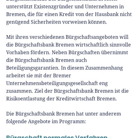
unserem YouTube-Kanal.
unterstützt Existenzgründer und Unternehmen in
Bremen, die für einen Kredit von der Hausbank nicht
Er ist Interviewpartner in anderen Medien
genügend Sicherheiten vorweisen können.
und verfasst Fachbeiträge zu
Gründungsthemen.
Mit ihren verschiedenen Bürgschaftsangeboten will
die Bürgschaftsbank Bremen wirtschaftlich sinnvolle
Vorhaben fördern. Neben Bürgschaften übernimmt
die Bürgschaftsbank Bremen auch
Beteiligungsgarantien. In diesem Zusammenhang
arbeitet sie mit der Bremer
Unternehmensbeteiligungsgesellschaft eng
zusammen. Ziel der Bürgschaftsbank Bremen ist die
Risikoentlastung der Kreditwirtschaft Bremen.
Die Bürgschaftsbank Bremen hat unter anderem
folgende Angebote im Programm:
Bürgschaft normales Verfahren