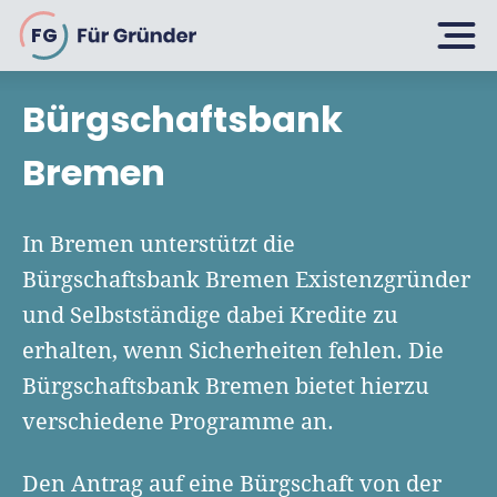
FG
Bürgschaftsbank
Planen
Bremen
Selbstständig machen
In Bremen unterstützt die
Gründen
Bürgschaftsbank Bremen Existenzgründer
Über 500 Geschäftsideen
und Selbstständige dabei Kredite zu
Bin ich ein Gründer?
Firma gründen: 10 Tipps
erhalten, wenn Sicherheiten fehlen. Die
Geschäftsmodell entwickeln
Wachsen
Bürgschaftsbank Bremen bietet hierzu
Rechtsform wählen
Businessplan schreiben
verschiedene Programme an.
UG gründen
6 Tipps zum Start
Businessplan-Vorlage & Muster
GmbH gründen
Finanzieren
Den Antrag auf eine Bürgschaft von der
Fördermittelcheck machen