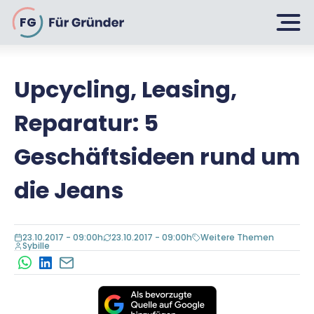
FG
Upcycling, Leasing,
Planen
Reparatur: 5
Selbstständig machen
Geschäftsideen rund um
Gründen
Über 500 Geschäftsideen
die Jeans
Bin ich ein Gründer?
Firma gründen: 10 Tipps
Geschäftsmodell entwickeln
Wachsen
23.10.2017 - 09:00h
23.10.2017 - 09:00h
Weitere Themen
Rechtsform wählen
Sybille
Businessplan schreiben
WhatsApp
LinkedIn
E-Mail
UG gründen
6 Tipps zum Start
Businessplan-Vorlage & Muster
GmbH gründen
Finanzieren
Fördermittelcheck machen