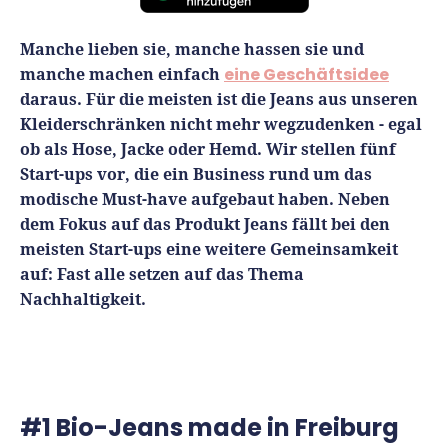
Finanzplan erstellen
Geschäftskonto-Vergleich
Kunden gewinnen
Manche lieben sie, manche hassen sie und
Top 15 Franchise
Fördermittel
Unternehmen anmelden
manche machen einfach
eine Geschäftsidee
Website erstellen
Tools
Die besten Gründerkredite
Gründungszuschuss
daraus. Für die meisten ist die Jeans aus unseren
Schutzrechte anmelden
Rechnung schreiben
Kleiderschränken nicht mehr wegzudenken - egal
Gründerwettbewerbe finden
Kredit für Existenzgründer
Kleingewerbe anmelden
Businessplan-Software
ob als Hose, Jacke oder Hemd. Wir stellen fünf
Buchhaltung erledigen
Start-ups vor, die ein Business rund um das
Business Angels
Angebote
Unsere Gründungspakete
Business Model Canvas
modische Must-have aufgebaut haben. Neben
Online-Kredit anfragen
Zuschüsse
dem Fokus auf das Produkt Jeans fällt bei den
Gründertest
Kassensystem
Unsere Gründungspakete
meisten Start-ups eine weitere Gemeinsamkeit
Kontokorrenkredit
Gründungsassistent
auf: Fast alle setzen auf das Thema
Versicherungen
Geförderte Beratung
Flexible Kreditlinie
Nachhaltigkeit.
Finanzplan Tool
Finanzierungsangebote
Firmenkonto
Preiskalkulation
Marke, AGB & Datenschutz
Buchhaltungssoftware
Geschäftskonto eröffnen
#1 Bio-Jeans made in Freiburg
Lohnsoftware