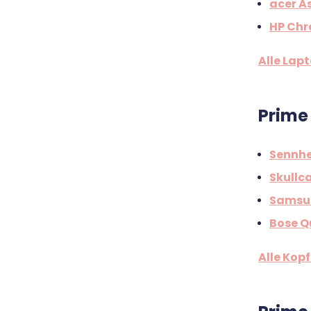
acer A
HP Chr
Alle Lap
Prime
Sennhe
Skullc
Samsun
Bose Q
Alle Kop