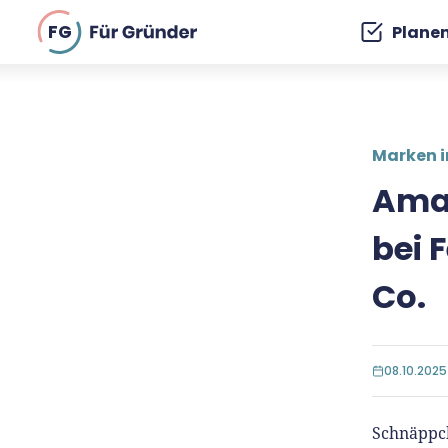
FG
Plane
Marken i
Amaz
bei 
Co.
08.10.2025
Schnäppch