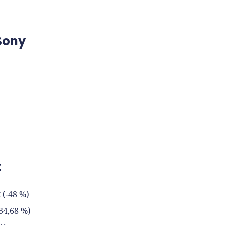
Sony
t
 (-48 %)
-34,68 %)