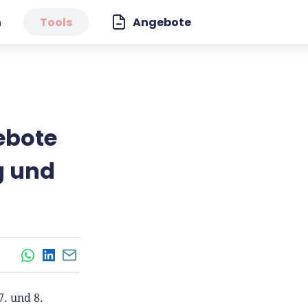
n
Tools
Angebote
ebote
g und
WhatsApp
LinkedIn
E-Mail
. und 8.