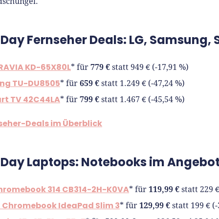
dschungel.
 Day Fernseher Deals: LG, Samsung, 
RAVIA KD-65X80L
779 €
* für
statt 949 € (-17,91 %)
ng TU-DU8505
659 €
* für
statt 1.249 € (-47,24 %)
rt TV 42C44LA
799 €
* für
statt 1.467 € (-45,54 %)
nseher-Deals im Überblick
 Day Laptops: Notebooks im Angebo
hromebook 314 CB314-2H-K0VA
119,99 €
* für
statt 229 €
 Chromebook IdeaPad Slim 3
129,99 €
* für
statt 199 € (