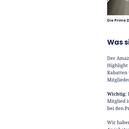
Die Prime 
Was s
Der Amazo
Highlight
Rabatten 
Mitgliede
Wichtig
:
Mitglied 
bei den P
Wir haben