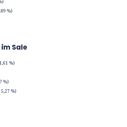
%)
0,89 %)
 im Sale
41,61 %)
37 %)
- 5,27 %)