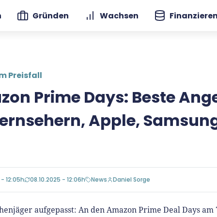
n
Gründen
Wachsen
Finanziere
m Preisfall
on Prime Days: Beste Ang
Fernsehern, Apple, Samsun
 - 12:05h
08.10.2025 - 12:06h
News
Daniel Sorge
enjäger aufgepasst: An den Amazon Prime Deal Days am 7