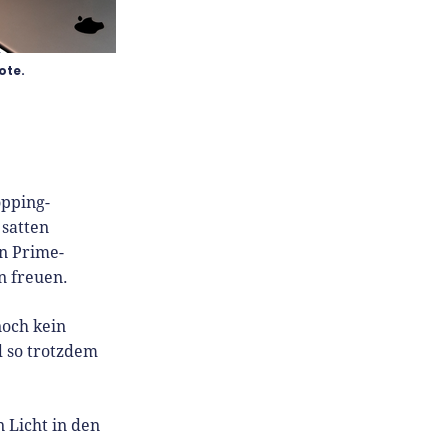
ote.
opping-
 satten
en Prime-
n freuen.
noch kein
d so trotzdem
 Licht in den