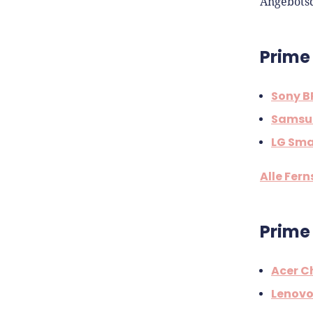
Angebots
Prime
Sony B
Samsu
LG Sma
Alle Fer
Prime
Acer C
Lenovo