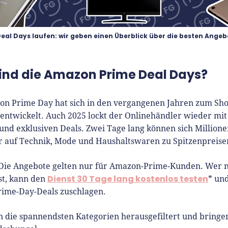
Deal Days laufen: wir geben einen Überblick über die besten Angeb
ind die Amazon Prime Deal Days?
n Prime Day hat sich in den vergangenen Jahren zum Sh
 entwickelt. Auch 2025 lockt der Onlinehändler wieder mit
und exklusiven Deals. Zwei Tage lang können sich Million
r auf Technik, Mode und Haushaltswaren zu Spitzenpreise
 Die Angebote gelten nur für Amazon-Prime-Kunden. Wer 
Dienst 30 Tage lang kostenlos testen
ist, kann den
* un
rime-Day-Deals zuschlagen.
 die spannendsten Kategorien herausgefiltert und bringen