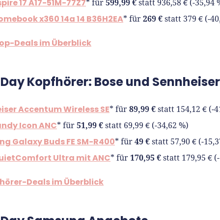
spire 17 A17-51M-77Z7
599,99 €
* für
statt 936,58 € (-35,94 
omebook x360 14a 14 B36H2EA
269 €
* für
statt 379 € (-4
top-Deals im Überblick
 Day Kopfhörer: Bose und Sennheiser
iser Accentum Wireless SE
89,99 €
* für
statt 154,12 € (-
andy Icon ANC
51,99 €
* für
statt 69,99 € (-34,62 %)
g Galaxy Buds FE SM-R400
49 €
* für
statt 57,90 € (-15,
uietComfort Ultra mit ANC
170,95 €
* für
statt 179,95 € (
fhörer-Deals im Überblick