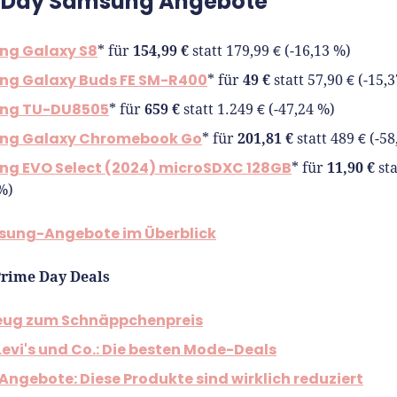
 Day Samsung Angebote
g Galaxy S8
154,99 €
* für
statt 179,99 € (-16,13 %)
g Galaxy Buds FE SM-R400
49 €
* für
statt 57,90 € (-15,
ng TU-DU8505
659 €
* für
statt 1.249 € (-47,24 %)
ng Galaxy Chromebook Go
201,81 €
* für
statt 489 € (-5
g EVO Select (2024) microSDXC 128GB
11,90 €
* für
sta
%)
sung-Angebote im Überblick
Prime Day Deals
ug zum Schnäppchenpreis
Levi's und Co.: Die besten Mode-Deals
Angebote: Diese Produkte sind wirklich reduziert