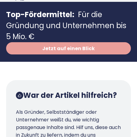
Finanzplan erstellen
Geschäftskonto-Vergleich
Kunden gewinnen
Top-Fördermittel:
Für die
Top 15 Franchise
Fördermittel
Unternehmen anmelden
Gründung und Unternehmen bis
Website erstellen
Tools
Die besten Gründerkredite
Gründungszuschuss
Schutzrechte anmelden
5 Mio. €
Rechnung schreiben
Gründerwettbewerbe finden
Kredit für Existenzgründer
Kleingewerbe anmelden
Businessplan-Software
Jetzt auf einen Blick
Buchhaltung erledigen
Business Angels
Angebote
Unsere Gründungspakete
Business Model Canvas
Online-Kredit anfragen
Zuschüsse
Gründertest
Kassensystem
Unsere Gründungspakete
Kontokorrenkredit
Gründungsassistent
Versicherungen
Geförderte Beratung
Flexible Kreditlinie
War der Artikel hilfreich?
Finanzplan Tool
Finanzierungsangebote
Firmenkonto
Preiskalkulation
Als Gründer, Selbstständiger oder
Marke, AGB & Datenschutz
Unternehmer weißt du, wie wichtig
Buchhaltungssoftware
Geschäftskonto eröffnen
passgenaue Inhalte sind. Hilf uns, diese auch
Lohnsoftware
in Zukunft zu liefern, indem du uns