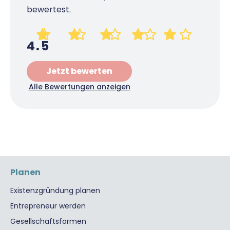
Richtig versichern
bewertest.
Weitere Tools & Vorlagen
Steuerberatung
Vergleiche
Software
4.5
Deals
Jetzt bewerten
Alle Bewertungen anzeigen
Planen
Existenzgründung planen
Entrepreneur werden
Gesellschaftsformen