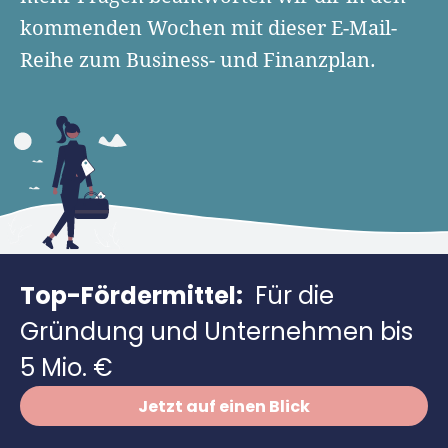
Finanzplan erstellen
Geschäftskonto-Vergleich
kommenden Wochen mit dieser E-Mail-
Kunden gewinnen
Top 15 Franchise
Fördermittel
Reihe zum Business- und Finanzplan.
Unternehmen anmelden
Website erstellen
Tools
Die besten Gründerkredite
Gründungszuschuss
Schutzrechte anmelden
Rechnung schreiben
Gründerwettbewerbe finden
Kredit für Existenzgründer
Kleingewerbe anmelden
Businessplan-Software
Buchhaltung erledigen
Business Angels
Angebote
Unsere Gründungspakete
Business Model Canvas
Online-Kredit anfragen
Zuschüsse
Gründertest
Kassensystem
Unsere Gründungspakete
Kontokorrenkredit
Gründungsassistent
Versicherungen
Geförderte Beratung
Top-Fördermittel:
Für die
Flexible Kreditlinie
Finanzplan Tool
Finanzierungsangebote
Gründung und Unternehmen bis
Firmenkonto
Preiskalkulation
5 Mio. €
Marke, AGB & Datenschutz
Buchhaltungssoftware
Jetzt auf einen Blick
Geschäftskonto eröffnen
Lohnsoftware