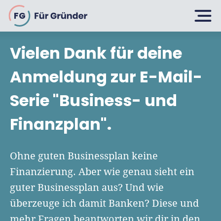
FG
Vielen Dank für deine
Planen
Anmeldung zur E-Mail-
Serie "Business- und
Selbstständig machen
Gründen
Finanzplan".
Über 500 Geschäftsideen
Bin ich ein Gründer?
Firma gründen: 10 Tipps
Ohne guten Businessplan keine
Geschäftsmodell entwickeln
Wachsen
Finanzierung. Aber wie genau sieht ein
Rechtsform wählen
Businessplan schreiben
guter Businessplan aus? Und wie
UG gründen
6 Tipps zum Start
überzeuge ich damit Banken? Diese und
Businessplan-Vorlage & Muster
GmbH gründen
Finanzieren
mehr Fragen beantworten wir dir in den
Fördermittelcheck machen