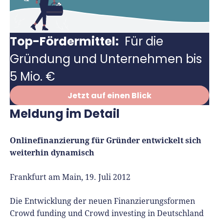
Richtig versichern
Weitere Tools & Vorlagen
Steuerberatung
Vergleiche
Top-Fördermittel:
Für die
Software
Gründung und Unternehmen bis
Deals
5 Mio. €
Jetzt auf einen Blick
Meldung im Detail
Onlinefinanzierung für Gründer entwickelt sich
weiterhin dynamisch
Frankfurt am Main, 19. Juli 2012
Die Entwicklung der neuen Finanzierungsformen
Crowd funding und Crowd investing in Deutschland