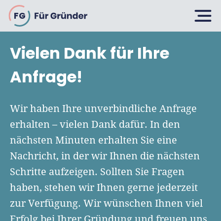
FG
Vielen Dank für Ihre
Planen
Anfrage!
Selbstständig machen
Wir haben Ihre unverbindliche Anfrage
Gründen
erhalten – vielen Dank dafür. In den
Über 500 Geschäftsideen
nächsten Minuten erhalten Sie eine
Bin ich ein Gründer?
Firma gründen: 10 Tipps
Nachricht, in der wir Ihnen die nächsten
Geschäftsmodell entwickeln
Wachsen
Schritte aufzeigen. Sollten Sie Fragen
Rechtsform wählen
Businessplan schreiben
haben, stehen wir Ihnen gerne jederzeit
UG gründen
6 Tipps zum Start
zur Verfügung. Wir wünschen Ihnen viel
Businessplan-Vorlage & Muster
GmbH gründen
Finanzieren
Erfolg bei Ihrer Gründung und freuen uns,
Fördermittelcheck machen