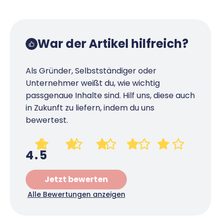
René Klein
Für-Gründer.de Redaktion
War der Artikel hilfreich?
Seit 2010 ist René als Gründer von Für-
Gründer.de Teil der deutschen
Als Gründer, Selbstständiger oder
Gründerlandschaft. Seine Mission:
Unternehmer weißt du, wie wichtig
Gründerinnen und Gründern praxisnahe
passgenaue Inhalte sind. Hilf uns, diese auch
Inhalte und echte Insights an die Hand zu
in Zukunft zu liefern, indem du uns
geben. Das tut er als Chefredakteur,
bewertest.
Podcast-Host, Webinar-Moderator und auf
unserem YouTube-Kanal.
4.5
Er ist Interviewpartner in anderen Medien
und verfasst Fachbeiträge zu
Jetzt bewerten
Gründungsthemen.
Alle Bewertungen anzeigen