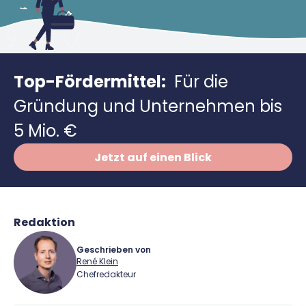
Richtig versichern
Weitere Tools & Vorlagen
Steuerberatung
Vergleiche
Software
Top-Fördermittel:
Für die
Deals
Gründung und Unternehmen bis
5 Mio. €
Jetzt auf einen Blick
Redaktion
Geschrieben von
René Klein
Chefredakteur