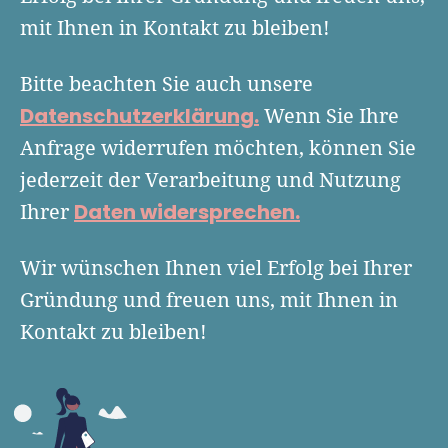
Finanzplan erstellen
Geschäftskonto-Vergleich
mit Ihnen in Kontakt zu bleiben!
Kunden gewinnen
Top 15 Franchise
Fördermittel
Unternehmen anmelden
Website erstellen
Tools
Bitte beachten Sie auch unsere
Die besten Gründerkredite
Gründungszuschuss
Schutzrechte anmelden
Datenschutzerklärung.
Wenn Sie Ihre
Rechnung schreiben
Gründerwettbewerbe finden
Kredit für Existenzgründer
Kleingewerbe anmelden
Anfrage widerrufen möchten, können Sie
Businessplan-Software
Buchhaltung erledigen
Business Angels
Angebote
jederzeit der Verarbeitung und Nutzung
Unsere Gründungspakete
Business Model Canvas
Online-Kredit anfragen
Daten widersprechen.
Ihrer
Zuschüsse
Gründertest
Kassensystem
Unsere Gründungspakete
Kontokorrenkredit
Wir wünschen Ihnen viel Erfolg bei Ihrer
Gründungsassistent
Versicherungen
Geförderte Beratung
Flexible Kreditlinie
Gründung und freuen uns, mit Ihnen in
Finanzplan Tool
Finanzierungsangebote
Kontakt zu bleiben!
Firmenkonto
Preiskalkulation
Marke, AGB & Datenschutz
Buchhaltungssoftware
Geschäftskonto eröffnen
Lohnsoftware