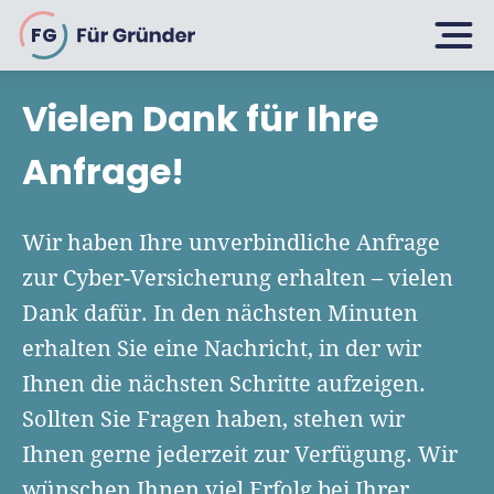
FG
Vielen Dank für Ihre
Planen
Anfrage!
Selbstständig machen
Wir haben Ihre unverbindliche Anfrage
Gründen
zur Cyber-Versicherung erhalten – vielen
Über 500 Geschäftsideen
Dank dafür. In den nächsten Minuten
Bin ich ein Gründer?
Firma gründen: 10 Tipps
erhalten Sie eine Nachricht, in der wir
Geschäftsmodell entwickeln
Wachsen
Ihnen die nächsten Schritte aufzeigen.
Rechtsform wählen
Businessplan schreiben
Sollten Sie Fragen haben, stehen wir
UG gründen
6 Tipps zum Start
Ihnen gerne jederzeit zur Verfügung. Wir
Businessplan-Vorlage & Muster
GmbH gründen
Finanzieren
wünschen Ihnen viel Erfolg bei Ihrer
Fördermittelcheck machen