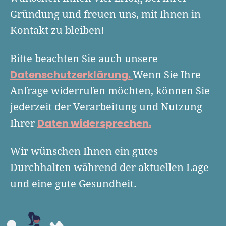
Finanzplan erstellen
Geschäftskonto-Vergleich
Gründung und freuen uns, mit Ihnen in
Kunden gewinnen
Top 15 Franchise
Fördermittel
Kontakt zu bleiben!
Unternehmen anmelden
Website erstellen
Tools
Die besten Gründerkredite
Gründungszuschuss
Schutzrechte anmelden
Bitte beachten Sie auch unsere
Rechnung schreiben
Gründerwettbewerbe finden
Kredit für Existenzgründer
Datenschutzerklärung.
Kleingewerbe anmelden
Wenn Sie Ihre
Businessplan-Software
Buchhaltung erledigen
Business Angels
Angebote
Anfrage widerrufen möchten, können Sie
Unsere Gründungspakete
Business Model Canvas
Online-Kredit anfragen
jederzeit der Verarbeitung und Nutzung
Zuschüsse
Gründertest
Daten widersprechen.
Kassensystem
Ihrer
Unsere Gründungspakete
Kontokorrenkredit
Gründungsassistent
Versicherungen
Geförderte Beratung
Flexible Kreditlinie
Wir wünschen Ihnen ein gutes
Finanzplan Tool
Finanzierungsangebote
Durchhalten während der aktuellen Lage
Firmenkonto
Preiskalkulation
und eine gute Gesundheit.
Marke, AGB & Datenschutz
Buchhaltungssoftware
Geschäftskonto eröffnen
Lohnsoftware