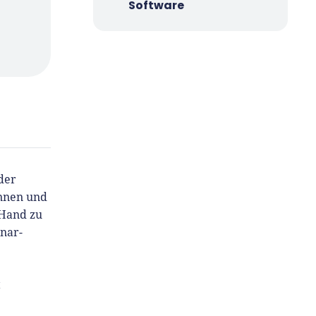
Software
der
innen und
 Hand zu
inar-
t