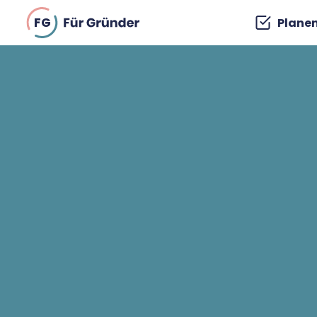
FG
Plane