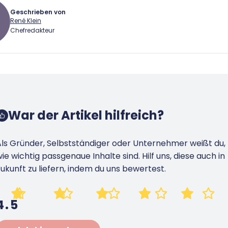
Geschrieben von
René Klein
Chefredakteur
 Klein
Gründer.de Redaktion
War der Artikel hilfreich?
2010 ist René als Gründer von
Gründer.de Teil der deutschen
Als Gründer, Selbstständiger oder Unternehmer weißt du,
erlandschaft. Seine Mission:
ie wichtig passgenaue Inhalte sind. Hilf uns, diese auch in
derinnen und Gründern
ukunft zu liefern, indem du uns bewertest.
isnahe Inhalte und echte
hts an die Hand zu geben. Das
r als Chefredakteur, Podcast-
4.5
, Webinar-Moderator und auf
rem YouTube-Kanal.