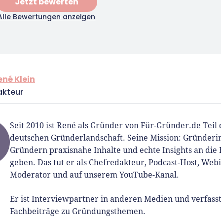
Jetzt bewerten
Alle Bewertungen anzeigen
t Interviewpartner in anderen
en und verfasst Fachbeiträge
ründungsthemen.
ené Klein
akteur
Seit 2010 ist René als Gründer von Für-Gründer.de Teil 
deutschen Gründerlandschaft. Seine Mission: Gründer
Gründern praxisnahe Inhalte und echte Insights an die
geben. Das tut er als Chefredakteur, Podcast-Host, Web
Moderator und auf unserem YouTube-Kanal.
Er ist Interviewpartner in anderen Medien und verfass
Fachbeiträge zu Gründungsthemen.