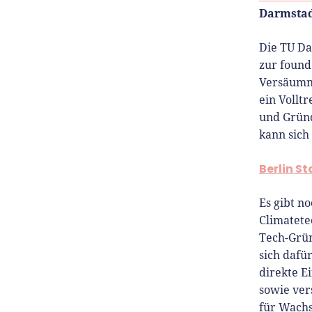
Darmsta
Die TU Da
zur found
Versäumni
ein Vollt
und Gründ
kann sich
Berlin S
Es gibt n
Climatete
Tech-Grün
sich dafü
direkte E
sowie ver
für Wachs