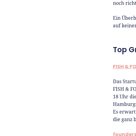
noch richt
Ein Überb
auf keinen
Top G
FISH & F
Das Start
FISH & F
18 Uhr di
Hamburgs,
Es erwart
die ganz
founders