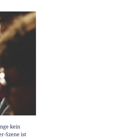
ange kein
r-Szene ist