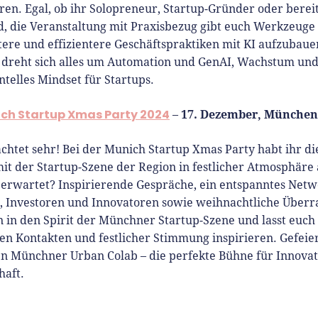
eren. Egal, ob ihr Solopreneur, Startup-Gründer oder berei
d, die Veranstaltung mit Praxisbezug gibt euch Werkzeuge
ntere und effizientere Geschäftspraktiken mit KI aufzubaue
 dreht sich alles um Automation und GenAI, Wachstum und
telles Mindset für Startups.
ch Startup Xmas Party 2024
17. Dezember, München
–
chtet sehr! Bei der Munich Startup Xmas Party habt ihr di
mit der Startup-Szene der Region in festlicher Atmosphäre
erwartet? Inspirierende Gespräche, ein entspanntes Netw
 Investoren und Innovatoren sowie weihnachtliche Überr
n in den Spirit der Münchner Startup-Szene und lasst euch
n Kontakten und festlicher Stimmung inspirieren. Gefeie
n Münchner Urban Colab – die perfekte Bühne für Innova
haft.