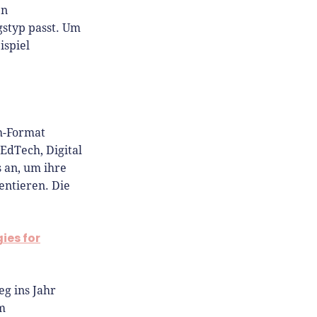
en
styp passt. Um
ispiel
ch-Format
EdTech, Digital
s an, um ihre
entieren. Die
ies for
g ins Jahr
um