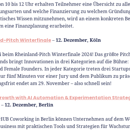
Von 10 bis 12 Uhr erhalten Teilnehmer eine Übersicht zu all
ungsarten und welche Finanzierung zu welchem Gründung
tisches Wissen mitzunehmen, wird an einem konkreten Be
 eine Finanzplanung erarbeitet.
d-Pitch Winterfinale
12. Dezember, Köln
–
i beim Rheinland-Pitch Winterfinale 2024! Das größte Pit
nds bringt Innovationen in drei Kategorien auf die Bühne: 
d Female Founders. In jeder Kategorie treten drei Startup
nur fünf Minuten vor einer Jury und dem Publikum zu präs
sfrist endet am 29. November – also schnell sein!
rowth with AI Automation & Experimentation Strateg
12. Dezember, Berlin
–
HUB Coworking in Berlin können Unternehmen auf dem We
Business mit praktischen Tools und Strategien für Wachst