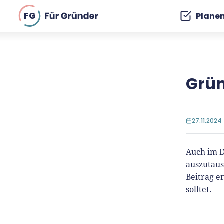
FG
Plane
Grün
27.11.2024
Auch im D
auszutaus
Beitrag e
solltet.