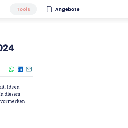
n
Tools
Angebote
024
WhatsApp
LinkedIn
E-Mail
it, Ideen
 In diesem
g vormerken