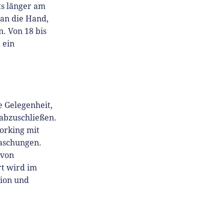
ts länger am
 an die Hand,
n. Von 18 bis
 ein
e Gelegenheit,
 abzuschließen.
orking mit
aschungen.
 von
rt wird im
tion und