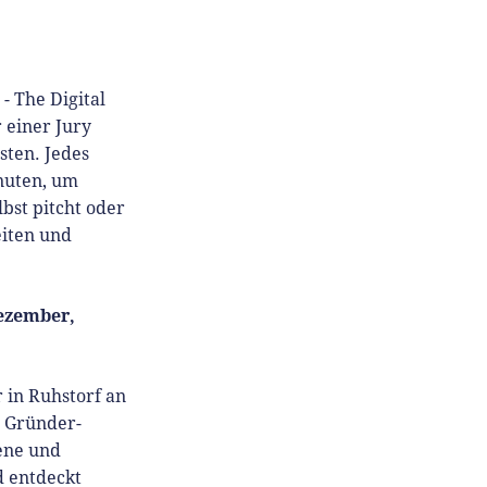
- The Digital
 einer Jury
sten. Jedes
inuten, um
bst pitcht oder
eiten und
ezember,
 in Ruhstorf an
n Gründer-
zene und
d entdeckt