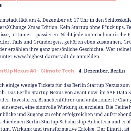
dt
rmstadt lädt am 4. Dezember ab 17 Uhr in den Schlosskel
ersXChange Xmas Edition. Kein Startup ohne F*uck ups. Fe
sse, Irrtümer – passieren. Nicht jede unternehmerische E
reffer. Fails und Gründergeist gehören eben zusammen. G
er erzählen ihre ganz persönliche Geschichte. Wer teiln
 unter www.highest-darmstadt.de anmelden.
tartUp Nexus #1 - Climate Tech
4. Dezember, Berlin
–
och einige wenige Tickets für das Berlin Startup Nexus zu
ch. Das Berlin Startup Nexus von avant now im SAP Data S
der, Investoren, Branchenführer und ambitionierte Chan
r einsetzen, eine sinnvolle Wirkung zu erzielen. Die Teiln
inblicke und Zugang zu sehr erfolgreichen und aufstreben
schiedenen Berlin-Startup-Scholarship-Anbietern und erö
tum, Wirkung und transformative Erfolge. Der Eintritt ist 