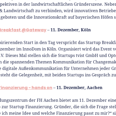
pektiven in der landwirtschaftlichen Gründerszene. Neben
 & Landwirtschaft zu verbinden, wird innovativen Betriebe
 geboten und die Innovationskraft auf bayerischen Höfen s
 Breakfast @Gateway
11. Dezember, Köln
–
pirierenden Start in den Tag verspricht das Startup Brea
zember im InnoDom in Köln. Organisiert wird das Event 
.V. Dieses Mal stellen sich die Startups tvist GmbH und Opt
um die spannenden Themen Kommunikation für Changemak
e digitale Außenkommunikation für Unternehmen jeder G
esteht die Gelegenheit, mit beiden Startups ins Gespräch 
Finanzierung - hands on
11. Dezember, Aachen
–
dungszentrum der FH Aachen bietet am 11. Dezember ein
zur Startup Finanzierung. Gründer, die sich die Frage ste
e ich meine Idee und welche Finanzierung passt zu mir?“ s