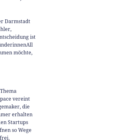
ler Darmstadt
hler,
ntscheidung ist
ründerinnenAll
ehmen möchte,
m Thema
pace vereint
gemaker, die
ehmer erhalten
den Startups
ffnen so Wege
frei.