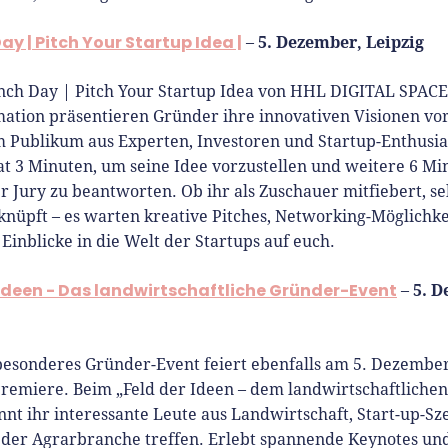
y | Pitch Your Startup Idea |
5. Dezember, Leipzig
–
ch Day | Pitch Your Startup Idea von HHL DIGITAL SPACE 
ation präsentieren Gründer ihre innovativen Visionen vor
 Publikum aus Experten, Investoren und Startup-Enthusia
at 3 Minuten, um seine Idee vorzustellen und weitere 6 M
r Jury zu beantworten. Ob ihr als Zuschauer mitfiebert, sel
knüpft – es warten kreative Pitches, Networking-Möglichk
 Einblicke in die Welt der Startups auf euch.
 Ideen - Das landwirtschaftliche Gründer-Event
5. D
–
besonderes Gründer-Event feiert ebenfalls am 5. Dezember
Premiere. Beim „Feld der Ideen – dem landwirtschaftliche
nnt ihr interessante Leute aus Landwirtschaft, Start-up-S
 der Agrarbranche treffen. Erlebt spannende Keynotes un