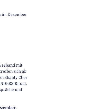
ch im Dezember
-Verband mit
effen sich ab
en Shanty Chor
UNDERS-Ritual.
espräche und
ezember,