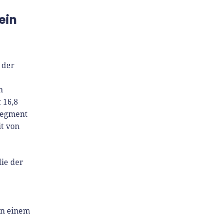
ein
 der
n
 16,8
 Segment
it von
die der
.
in einem