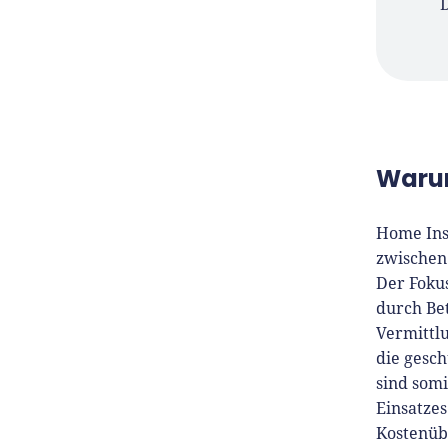
Er is
Medi
zu G
Waru
Home Ins
zwischen
Der Foku
durch Be
Vermittlu
die gesch
sind somi
Einsatzes
Kostenüb