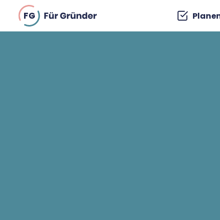
FG
Plane