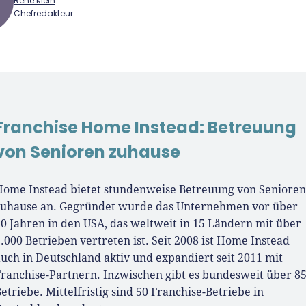
René Klein
Chefredakteur
 Klein
Gründer.de Redaktion
Franchise Home Instead: Betreuung
2010 ist René als Gründer von
von Senioren zuhause
Gründer.de Teil der deutschen
erlandschaft. Seine Mission:
derinnen und Gründern
Home Instead bietet stundenweise Betreuung von Senioren
isnahe Inhalte und echte
zuhause an. Gegründet wurde das Unternehmen vor über
hts an die Hand zu geben. Das
0 Jahren in den USA, das weltweit in 15 Ländern mit über
r als Chefredakteur, Podcast-
.000 Betrieben vertreten ist. Seit 2008 ist Home Instead
, Webinar-Moderator und auf
uch in Deutschland aktiv und expandiert seit 2011 mit
rem YouTube-Kanal.
Franchise-Partnern. Inzwischen gibt es bundesweit über 8
etriebe. Mittelfristig sind 50 Franchise-Betriebe in