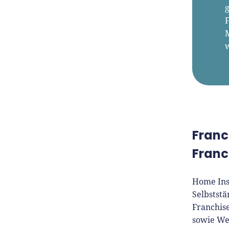
Franc
Fran
Home Ins
Selbststä
Franchis
sowie We