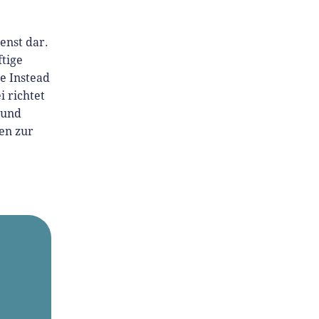
enst dar.
tige
e Instead
 richtet
 und
en zur