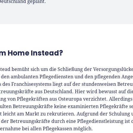
t Interviewpartner in anderen
Deutschland geplant.
en und verfasst Fachbeiträge
ründungsthemen.
m Home Instead?
tead bemüht sich um die Schließung der Versorgungslück
 den ambulanten Pflegediensten und den pflegenden Ange
s des Franchisesystems liegt auf der stundenweisen Betre
treuungskräfte aus Deutschland. Hier wird bewusst auf di
ng von Pflegekräften aus Osteuropa verzichtet. Allerding
ulten Betreuungskräfte keine examinierten Pflegekräfte s
t leicht am Markt zu rekrutieren. Aufgrund der Schulung 
 der Betreuungskräfte durch eine Pflegedienstleistung ist 
ernahme bei allen Pflegekassen möglich.