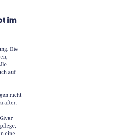
pt im
ung. Die
zen,
lle
uch auf
gen nicht
kräften
e
EGiver
pflege,
n eine