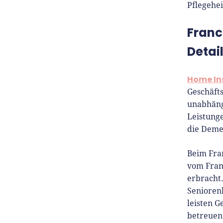
Pflegehe
Franc
Detai
Home In
Geschäfts
unabhäng
Leistung
die Deme
Beim Fra
vom Fran
erbracht
Senioren
leisten G
betreuen