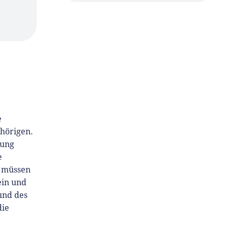
e
hörigen.
uung
e
s müssen
ein und
und des
die