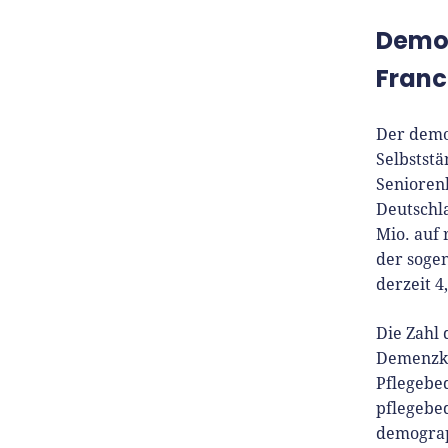
Demog
Franc
Der demo
Selbstst
Senioren
Deutschla
Mio. auf 
der sogen
derzeit 4
Die Zahl 
Demenzkr
Pflegebe
pflegebed
demograp