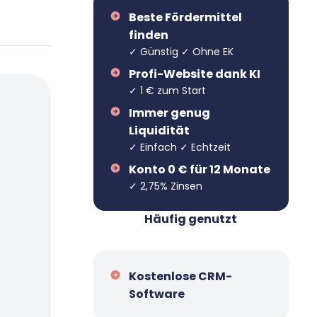
Beste Fördermittel
finden
✓ Günstig ✓ Ohne EK
Profi-Website dank KI
✓ 1 € zum Start
Immer genug
Liquidität
✓ Einfach ✓ Echtzeit
Konto 0 € für 12 Monate
✓ 2,75% Zinsen
Häufig genutzt
Kostenlose CRM-
5
Software