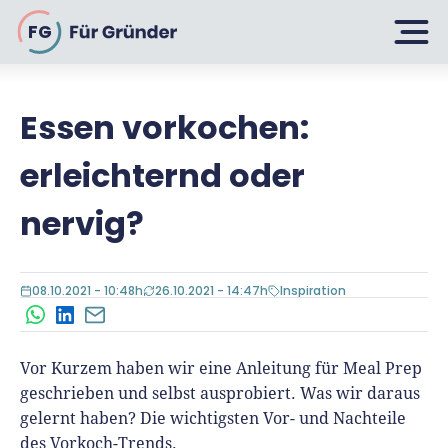
FG
Essen vorkochen:
Planen
erleichternd oder
Selbstständig machen
nervig?
Gründen
Über 500 Geschäftsideen
08.10.2021 - 10:48h
26.10.2021 - 14:47h
Inspiration
Bin ich ein Gründer?
Firma gründen: 10 Tipps
WhatsApp
LinkedIn
E-Mail
Geschäftsmodell entwickeln
Wachsen
Rechtsform wählen
Vor Kurzem haben wir eine Anleitung für Meal Prep
Businessplan schreiben
UG gründen
geschrieben und selbst ausprobiert. Was wir daraus
6 Tipps zum Start
Businessplan-Vorlage & Muster
gelernt haben? Die wichtigsten Vor- und Nachteile
GmbH gründen
Finanzieren
des Vorkoch-Trends.
Fördermittelcheck machen