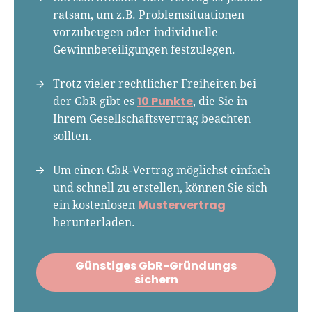
Podcast-Host, Webinar-Moderator und auf
ratsam, um z.B. Problemsituationen
unserem YouTube-Kanal.
vorzubeugen oder individuelle
Gewinnbeteiligungen festzulegen.
Er ist Interviewpartner in anderen Medien
und verfasst Fachbeiträge zu
Trotz vieler rechtlicher Freiheiten bei
Gründungsthemen.
10 Punkte
der GbR gibt es
, die Sie in
Ihrem Gesellschaftsvertrag beachten
sollten.
Um einen GbR-Vertrag möglichst einfach
und schnell zu erstellen, können Sie sich
Mustervertrag
ein kostenlosen
herunterladen.
Günstiges GbR-Gründungs
sichern