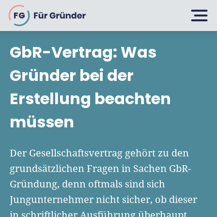
FG
GbR-Vertrag: Was
Planen
Gründer bei der
Erstellung beachten
Selbstständig machen
Gründen
müssen
Über 500 Geschäftsideen
Bin ich ein Gründer?
Firma gründen: 10 Tipps
Der Gesellschaftsvertrag gehört zu den
Geschäftsmodell entwickeln
Wachsen
grundsätzlichen Fragen in Sachen GbR-
Rechtsform wählen
Businessplan schreiben
Gründung, denn oftmals sind sich
UG gründen
6 Tipps zum Start
Jungunternehmer nicht sicher, ob dieser
Businessplan-Vorlage & Muster
GmbH gründen
Finanzieren
in schriftlicher Ausführung überhaupt
Fördermittelcheck machen