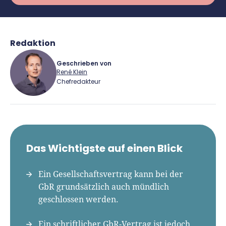
Redaktion
Geschrieben von
René Klein
Chefredakteur
René Klein
Für-Gründer.de Redaktion
Das Wichtigste auf einen Blick
Seit 2010 ist René als Gründer von Für-
Gründer.de Teil der deutschen
Ein Gesellschaftsvertrag kann bei der
Gründerlandschaft. Seine Mission:
GbR grundsätzlich auch mündlich
Gründerinnen und Gründern praxisnahe
geschlossen werden.
Inhalte und echte Insights an die Hand zu
geben. Das tut er als Chefredakteur,
Ein schriftlicher GbR-Vertrag ist jedoch