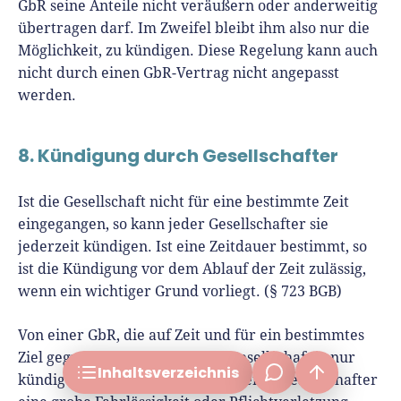
GbR seine Anteile nicht veräußern oder anderweitig
übertragen darf. Im Zweifel bleibt ihm also nur die
Möglichkeit, zu kündigen. Diese Regelung kann auch
nicht durch einen GbR-Vertrag nicht angepasst
werden.
8. Kündigung durch Gesellschafter
GbR gründen: Geht das auch ohne Vertrag?
Welche Vorteile hat ein schriftlicher GbR-Vertrag
Ist die Gesellschaft nicht für eine bestimmte Zeit
also?
eingegangen, so kann jeder Gesellschafter sie
Was muss ein GbR-Vertrag beinhalten?
jederzeit kündigen. Ist eine Zeitdauer bestimmt, so
ist die Kündigung vor dem Ablauf der Zeit zulässig,
GbR-Vertrag: Muster einfach herunterladen
wenn ein wichtiger Grund vorliegt. (§ 723 BGB)
frage[at]fuer-gruender.de
Fazit: Die wichtigsten Punkte Ihres GbR-Vertrags
Von einer GbR, die auf Zeit und für ein bestimmtes
Ziel gegründet wurde, können Gesellschafter nur
Inhalts­verzeichnis
kündigen, wenn durch einen anderen Gesellschafter