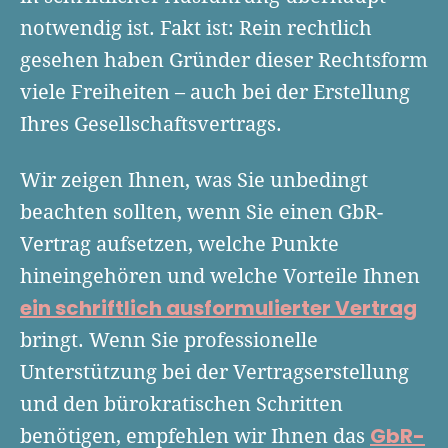
Finanzplan erstellen
Geschäftskonto-Vergleich
notwendig ist. Fakt ist: Rein rechtlich
Kunden gewinnen
Top 15 Franchise
Fördermittel
gesehen haben Gründer dieser Rechtsform
Unternehmen anmelden
Website erstellen
Tools
viele Freiheiten – auch bei der Erstellung
Die besten Gründerkredite
Gründungszuschuss
Schutzrechte anmelden
Rechnung schreiben
Ihres Gesellschaftsvertrags.
Gründerwettbewerbe finden
Kredit für Existenzgründer
Kleingewerbe anmelden
Businessplan-Software
Buchhaltung erledigen
Business Angels
Angebote
Wir zeigen Ihnen, was Sie unbedingt
Unsere Gründungspakete
Business Model Canvas
Online-Kredit anfragen
beachten sollten, wenn Sie einen GbR-
Zuschüsse
Gründertest
Kassensystem
Vertrag aufsetzen, welche Punkte
Unsere Gründungspakete
Kontokorrenkredit
Gründungsassistent
hineingehören und welche Vorteile Ihnen
Versicherungen
Geförderte Beratung
Flexible Kreditlinie
ein schriftlich ausformulierter Vertrag
Finanzplan Tool
Finanzierungsangebote
Firmenkonto
bringt. Wenn Sie professionelle
Preiskalkulation
Marke, AGB & Datenschutz
Unterstützung bei der Vertragserstellung
Buchhaltungssoftware
und den bürokratischen Schritten
Geschäftskonto eröffnen
GbR-
Lohnsoftware
benötigen, empfehlen wir Ihnen das