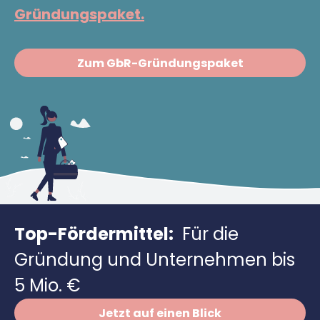
Richtig versichern
Gründungspaket.
Weitere Tools & Vorlagen
Steuerberatung
Vergleiche
Software
Zum GbR-Gründungspaket
Deals
Top-Fördermittel:
Für die
Gründung und Unternehmen bis
5 Mio. €
Jetzt auf einen Blick