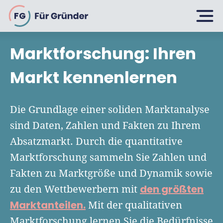
FG
Marktforschung: Ihren
Planen
Markt kennenlernen
Selbstständig machen
Die Grundlage einer soliden Marktanalyse
Gründen
sind Daten, Zahlen und Fakten zu Ihrem
Über 500 Geschäftsideen
Absatzmarkt. Durch die quantitative
Bin ich ein Gründer?
Firma gründen: 10 Tipps
Marktforschung sammeln Sie Zahlen und
Geschäftsmodell entwickeln
Wachsen
Fakten zu Marktgröße und Dynamik sowie
Rechtsform wählen
Businessplan schreiben
den größten
zu den Wettbewerbern mit
UG gründen
6 Tipps zum Start
Marktanteilen.
Mit der qualitativen
Businessplan-Vorlage & Muster
GmbH gründen
Finanzieren
Marktforschung lernen Sie die Bedürfnisse
Fördermittelcheck machen