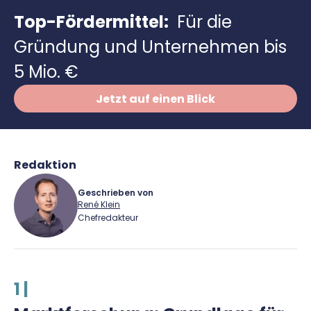
Richtig versichern
Top-Fördermittel:
Für die
Weitere Tools & Vorlagen
Steuerberatung
Gründung und Unternehmen bis
Vergleiche
Software
5 Mio. €
Deals
Jetzt auf einen Blick
Redaktion
Geschrieben von
René Klein
Chefredakteur
René Klein
1 |
Für-Gründer.de Redaktion