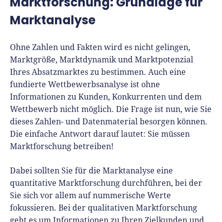
Marktforschung: Grundlage für
Seit 2010 ist René als Gründer von Für-
Marktanalyse
Gründer.de Teil der deutschen
Gründerlandschaft. Seine Mission:
Ohne Zahlen und Fakten wird es nicht gelingen,
Gründerinnen und Gründern praxisnahe
Marktgröße, Marktdynamik und Marktpotenzial
Inhalte und echte Insights an die Hand zu
Ihres Absatzmarktes zu bestimmen. Auch eine
geben. Das tut er als Chefredakteur,
fundierte Wettbewerbsanalyse ist ohne
Podcast-Host, Webinar-Moderator und auf
Informationen zu Kunden, Konkurrenten und dem
unserem YouTube-Kanal.
Wettbewerb nicht möglich. Die Frage ist nun, wie Sie
dieses Zahlen- und Datenmaterial besorgen können.
Er ist Interviewpartner in anderen Medien
Die einfache Antwort darauf lautet: Sie müssen
und verfasst Fachbeiträge zu
Marktforschung betreiben!
Gründungsthemen.
Dabei sollten Sie für die Marktanalyse eine
quantitative Marktforschung durchführen, bei der
Sie sich vor allem auf nummerische Werte
fokussieren. Bei der qualitativen Marktforschung
geht es um Informationen zu Ihren Zielkunden und