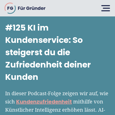
FG
#125 KI im
Planen
Kundenservice: So
steigerst du die
Selbstständig machen
Gründen
Zufriedenheit deiner
Über 500 Geschäftsideen
Kunden
Bin ich ein Gründer?
Firma gründen: 10 Tipps
Geschäftsmodell entwickeln
Wachsen
Rechtsform wählen
In dieser Podcast-Folge zeigen wir auf, wie
Businessplan schreiben
UG gründen
Kundenzufriedenheit
sich
mithilfe von
6 Tipps zum Start
Businessplan-Vorlage & Muster
Künstlicher Intelligenz erhöhen lässt. AI-
GmbH gründen
Finanzieren
Fördermittelcheck machen