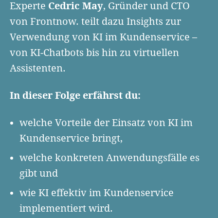
Cedric May
Finanzplan erstellen
Experte
, Gründer und CTO
Geschäftskonto-Vergleich
Kunden gewinnen
von Frontnow. teilt dazu Insights zur
Top 15 Franchise
Fördermittel
Unternehmen anmelden
Verwendung von KI im Kundenservice –
Website erstellen
Tools
Die besten Gründerkredite
Gründungszuschuss
Schutzrechte anmelden
von KI-Chatbots bis hin zu virtuellen
Rechnung schreiben
Gründerwettbewerbe finden
Kredit für Existenzgründer
Assistenten.
Kleingewerbe anmelden
Businessplan-Software
Buchhaltung erledigen
Business Angels
Angebote
Unsere Gründungspakete
Business Model Canvas
In dieser Folge erfährst du:
Online-Kredit anfragen
Zuschüsse
Gründertest
Kassensystem
Unsere Gründungspakete
welche Vorteile der Einsatz von KI im
Kontokorrenkredit
Gründungsassistent
Kundenservice bringt,
Versicherungen
Geförderte Beratung
Flexible Kreditlinie
Finanzplan Tool
welche konkreten Anwendungsfälle es
Finanzierungsangebote
Firmenkonto
Preiskalkulation
gibt und
Marke, AGB & Datenschutz
Buchhaltungssoftware
wie KI effektiv im Kundenservice
Geschäftskonto eröffnen
implementiert wird.
Lohnsoftware