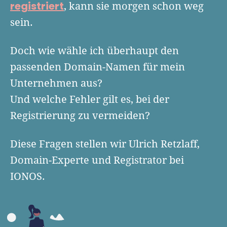
registriert
Finanzplan erstellen
, kann sie morgen schon weg
Geschäftskonto-Vergleich
Kunden gewinnen
sein.
Top 15 Franchise
Fördermittel
Unternehmen anmelden
Website erstellen
Tools
Die besten Gründerkredite
Gründungszuschuss
Doch wie wähle ich überhaupt den
Schutzrechte anmelden
Rechnung schreiben
passenden Domain-Namen für mein
Gründerwettbewerbe finden
Kredit für Existenzgründer
Kleingewerbe anmelden
Businessplan-Software
Buchhaltung erledigen
Unternehmen aus?
Business Angels
Angebote
Unsere Gründungspakete
Business Model Canvas
Und welche Fehler gilt es, bei der
Online-Kredit anfragen
Zuschüsse
Registrierung zu vermeiden?
Gründertest
Kassensystem
Unsere Gründungspakete
Kontokorrenkredit
Gründungsassistent
Diese Fragen stellen wir Ulrich Retzlaff,
Versicherungen
Geförderte Beratung
Flexible Kreditlinie
Finanzplan Tool
Domain-Experte und Registrator bei
Finanzierungsangebote
Firmenkonto
IONOS.
Preiskalkulation
Marke, AGB & Datenschutz
Buchhaltungssoftware
Geschäftskonto eröffnen
Lohnsoftware