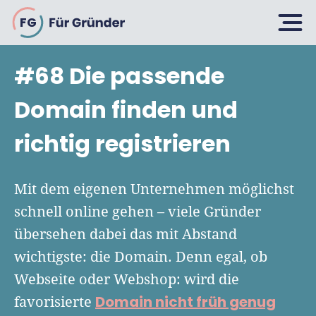
FG
#68 Die passende
Planen
Domain finden und
richtig registrieren
Selbstständig machen
Gründen
Über 500 Geschäftsideen
Mit dem eigenen Unternehmen möglichst
Bin ich ein Gründer?
schnell online gehen – viele Gründer
Firma gründen: 10 Tipps
übersehen dabei das mit Abstand
Geschäftsmodell entwickeln
Wachsen
Rechtsform wählen
wichtigste: die Domain. Denn egal, ob
Businessplan schreiben
UG gründen
Webseite oder Webshop: wird die
6 Tipps zum Start
Businessplan-Vorlage & Muster
Domain nicht früh genug
favorisierte
GmbH gründen
Finanzieren
Fördermittelcheck machen