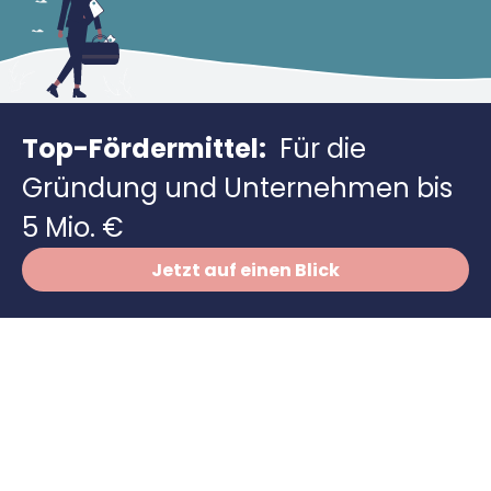
Richtig versichern
Weitere Tools & Vorlagen
Steuerberatung
Vergleiche
Software
Deals
Top-Fördermittel:
Für die
Gründung und Unternehmen bis
5 Mio. €
Jetzt auf einen Blick