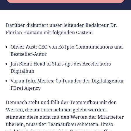
Richtig versichern
Weitere Tools & Vorlagen
Steuerberatung
Vergleiche
Software
Darüber diskutiert unser leitender Redakteur Dr.
Florian Hamann mit folgenden Gästen:
Deals
Oliver Aust: CEO von Eo Ipso Communications und
Bestseller-Autor
Jan Klein: Head of Start-ups des Accelerators
Digitalhub
Varun Felix Mertes: Co-Founder der Digitalagentur
FDrei Agency
Demnach steht und fällt der Teamaufbau mit den
Werten, die im Unternehmen gelebt werden:
stimmen diese nicht mit den Werten der Mitarbeiter
überein, muss der Teamaufbau scheitern. Umso