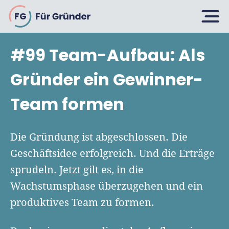
FG
#99 Team-Aufbau: Als
Planen
Gründer ein Gewinner-
Team formen
Selbstständig machen
Gründen
Über 500 Geschäftsideen
Die Gründung ist abgeschlossen. Die
Bin ich ein Gründer?
Geschäftsidee erfolgreich. Und die Erträge
Firma gründen: 10 Tipps
sprudeln. Jetzt gilt es, in die
Geschäftsmodell entwickeln
Wachsen
Rechtsform wählen
Wachstumsphase überzugehen und ein
Businessplan schreiben
UG gründen
produktives Team zu formen.
6 Tipps zum Start
Businessplan-Vorlage & Muster
GmbH gründen
Finanzieren
Fördermittelcheck machen