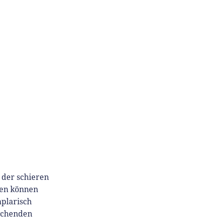
 der schieren
ren können
mplarisch
rechenden