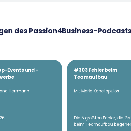
olgen des Passion4Business-Podcast
p-Events und -
#303 Fehler beim
werbe
Teamaufbau
inand Herrmann
Mit Marie Kanellopulos
026
Die 5 größten Fehler, die G
beim Teamaufbau begehe