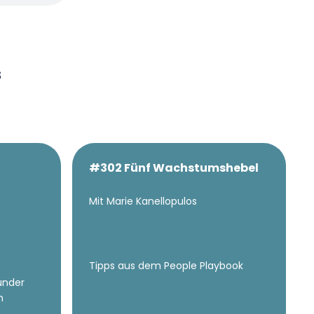
s
#302 Fünf Wachstumshebel
Mit Marie Kanellopulos
Tipps aus dem People Playbook
ründer
n