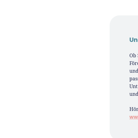
Un
Ob 
För
und
pas
Unt
un
Hör
ww