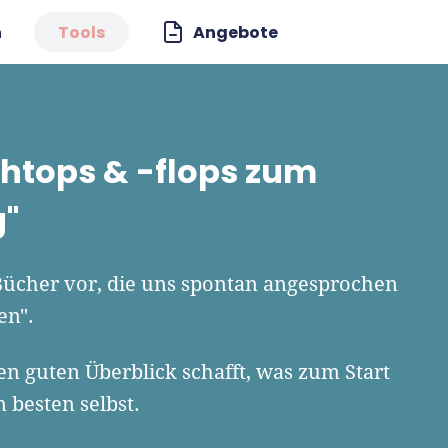
n
Tools
Angebote
chtops & -flops zum
g"
 Bücher vor, die uns spontan angesprochen
en".
n guten Überblick schafft, was zum Start
m besten selbst.