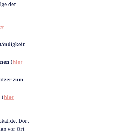
lge der
er
tändigkeit
nnen
hier
(
itzer zum
!
hier
(
okal.de. Dort
nen vor Ort