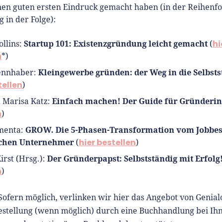
en guten ersten Eindruck gemacht haben (in der Reihenfo
 in der Folge):
Startup 101: Existenzgründung leicht gemacht
hi
llins:
(
n
*)
Kleingewerbe gründen: der Weg in die Selbsts
ennhaber:
tellen
)
Einfach machen! Der Guide für Gründeri
 Marisa Katz:
n
)
GROW. Die 5-Phasen-Transformation vom Jobbes
enta:
ichen Unternehmer
hier bestellen
(
)
Der Gründerpapst: Selbstständig mit Erfolg
rst (Hrsg.):
n
)
Sofern möglich, verlinken wir hier das Angebot von Genial
estellung (wenn möglich) durch eine Buchhandlung bei Ih