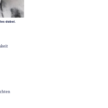
les dabei.
hkeit
ichten