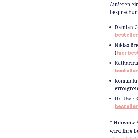
Äußeren ein
Besprechung
Damian Co
bestelle
Niklas Br
hier bes
(
Katharina
bestelle
Roman Km
erfolgre
Dr. Uwe Ki
bestelle
Hinweis:
*
wird Ihre B