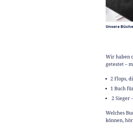
Unsere Bücher
Wir haben d
getestet – 
2 Flops, d
1 Buch f
2 Sieger –
Welches Buc
können, hör