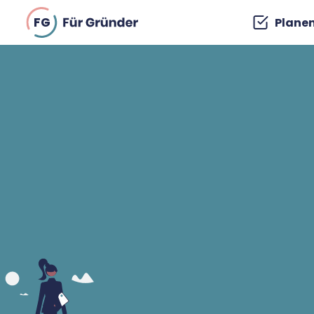
FG
Plane