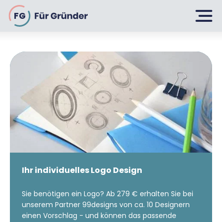
FG
Planen
Selbstständig machen
Gründen
Über 500 Geschäftsideen
Bin ich ein Gründer?
Firma gründen: 10 Tipps
Geschäftsmodell entwickeln
Wachsen
Rechtsform wählen
Businessplan schreiben
UG gründen
6 Tipps zum Start
Ihr individuelles Logo Design
Businessplan-Vorlage & Muster
GmbH gründen
Finanzieren
Fördermittelcheck machen
Sie benötigen ein Logo? Ab 279 € erhalten Sie bei
Finanzplan erstellen
Geschäftskonto-Vergleich
unserem Partner 99designs von ca. 10 Designern
Kunden gewinnen
Top 15 Franchise
Fördermittel
einen Vorschlag - und können das passende