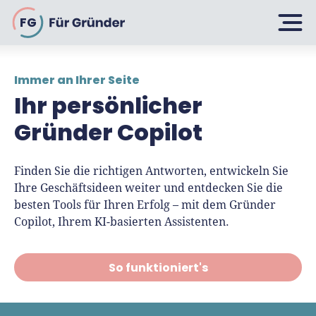
FG
Planen
Immer an Ihrer Seite
Ihr persönlicher
Selbstständig machen
Gründen
Gründer Copilot
Über 500 Geschäftsideen
Bin ich ein Gründer?
Firma gründen: 10 Tipps
Finden Sie die richtigen Antworten, entwickeln Sie
Ihre Geschäftsideen weiter und entdecken Sie die
Geschäftsmodell entwickeln
Wachsen
Rechtsform wählen
besten Tools für Ihren Erfolg – mit dem Gründer
Businessplan schreiben
Copilot, Ihrem KI-basierten Assistenten.
UG gründen
6 Tipps zum Start
Businessplan-Vorlage & Muster
GmbH gründen
Finanzieren
So funktioniert's
Fördermittelcheck machen
Finanzplan erstellen
Geschäftskonto-Vergleich
Kunden gewinnen
Top 15 Franchise
Fördermittel