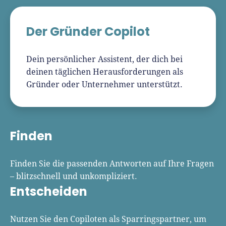
Unternehmen anmelden
Website erstellen
Tools
Die besten Gründerkredite
Gründungszuschuss
Schutzrechte anmelden
Rechnung schreiben
Der Gründer Copilot
Gründerwettbewerbe finden
Kredit für Existenzgründer
Kleingewerbe anmelden
Businessplan-Software
Buchhaltung erledigen
Business Angels
Angebote
Dein persönlicher Assistent, der dich bei
Unsere Gründungspakete
Business Model Canvas
Online-Kredit anfragen
deinen täglichen Herausforderungen als
Zuschüsse
Gründertest
Gründer oder Unternehmer unterstützt.
Kassensystem
Unsere Gründungspakete
Kontokorrenkredit
Gründungsassistent
Versicherungen
Geförderte Beratung
Flexible Kreditlinie
Finanzplan Tool
Finanzierungsangebote
Finden
Firmenkonto
Preiskalkulation
Marke, AGB & Datenschutz
Finden Sie die passenden Antworten auf Ihre Fragen
Buchhaltungssoftware
Geschäftskonto eröffnen
– blitzschnell und unkompliziert.
Lohnsoftware
Entscheiden
Richtig versichern
Weitere Tools & Vorlagen
Steuerberatung
Nutzen Sie den Copiloten als Sparringspartner, um