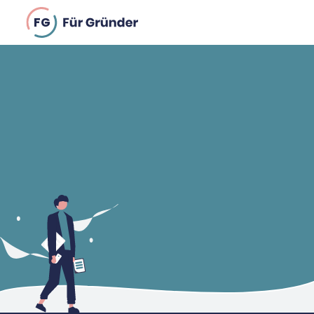
Plane
FG