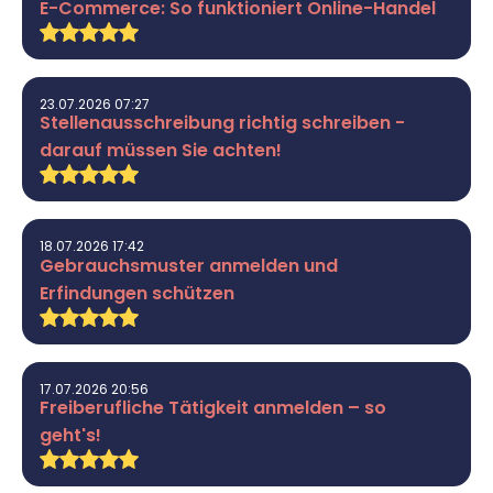
Richtig versichern
E-Commerce: So funktioniert Online-Handel
Weitere Tools & Vorlagen
Steuerberatung
Vergleiche
Software
23.07.2026 07:27
Stellenausschreibung richtig schreiben -
Deals
darauf müssen Sie achten!
18.07.2026 17:42
Gebrauchsmuster anmelden und
Erfindungen schützen
17.07.2026 20:56
Freiberufliche Tätigkeit anmelden – so
geht's!