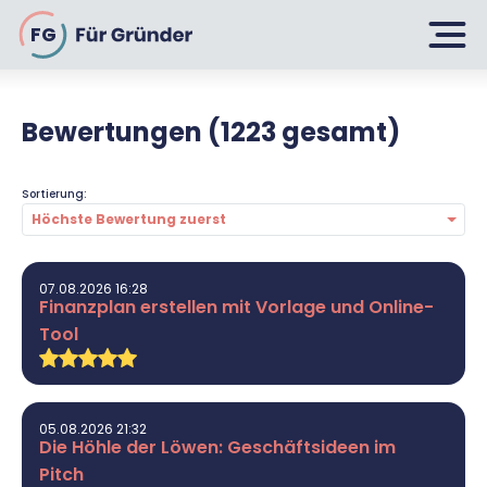
FG
Bewertungen (1223 gesamt)
Planen
Sortierung:
Höchste Bewertung zuerst
Selbstständig machen
Gründen
Über 500 Geschäftsideen
07.08.2026 16:28
Finanzplan erstellen mit Vorlage und Online-
Bin ich ein Gründer?
Tool
Firma gründen: 10 Tipps
Geschäftsmodell entwickeln
Wachsen
Rechtsform wählen
Businessplan schreiben
UG gründen
05.08.2026 21:32
6 Tipps zum Start
Die Höhle der Löwen: Geschäftsideen im
Businessplan-Vorlage & Muster
GmbH gründen
Finanzieren
Pitch
Fördermittelcheck machen