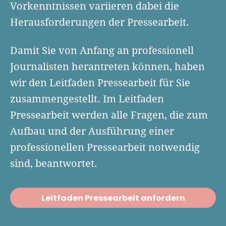
Finanzplan erstellen
Vorkenntnissen variieren dabei die
Geschäftskonto-Vergleich
Kunden gewinnen
Herausforderungen der Pressearbeit.
Top 15 Franchise
Fördermittel
Unternehmen anmelden
Website erstellen
Tools
Die besten Gründerkredite
Gründungszuschuss
Damit Sie von Anfang an professionell
Schutzrechte anmelden
Rechnung schreiben
Journalisten herantreten können, haben
Gründerwettbewerbe finden
Kredit für Existenzgründer
Kleingewerbe anmelden
Businessplan-Software
Buchhaltung erledigen
wir den Leitfaden Pressearbeit für Sie
Business Angels
Angebote
Unsere Gründungspakete
Business Model Canvas
zusammengestellt. Im Leitfaden
Online-Kredit anfragen
Zuschüsse
Pressearbeit werden alle Fragen, die zum
Gründertest
Kassensystem
Unsere Gründungspakete
Kontokorrenkredit
Aufbau und der Ausführung einer
Gründungsassistent
Versicherungen
Geförderte Beratung
professionellen Pressearbeit notwendig
Flexible Kreditlinie
Finanzplan Tool
sind, beantwortet.
Finanzierungsangebote
Firmenkonto
Preiskalkulation
Marke, AGB & Datenschutz
Leitfaden Pressearbeit anfordern
Buchhaltungssoftware
Geschäftskonto eröffnen
Lohnsoftware