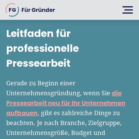
FG
Leitfaden für
Planen
professionelle
Pressearbeit
Selbstständig machen
Gründen
Über 500 Geschäftsideen
Gerade zu Beginn einer
Bin ich ein Gründer?
die
Unternehmensgründung, wenn Sie
Firma gründen: 10 Tipps
Pressearbeit neu für Ihr Unternehmen
Geschäftsmodell entwickeln
Wachsen
Rechtsform wählen
aufbauen,
gibt es zahlreiche Dinge zu
Businessplan schreiben
UG gründen
beachten. Je nach Branche, Zielgruppe,
6 Tipps zum Start
Businessplan-Vorlage & Muster
Unternehmensgröße, Budget und
GmbH gründen
Finanzieren
Fördermittelcheck machen