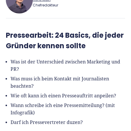
Chefredakteur
René Klein
Pressearbeit: 24 Basics, die jeder
Für-Gründer.de Redaktion
Gründer kennen sollte
Seit 2010 ist René als Gründer von Für-
Gründer.de Teil der deutschen
Was ist der Unterschied zwischen Marketing und
Gründerlandschaft. Seine Mission:
PR?
Gründerinnen und Gründern praxisnahe
Was muss ich beim Kontakt mit Journalisten
Inhalte und echte Insights an die Hand zu
beachten?
geben. Das tut er als Chefredakteur,
Podcast-Host, Webinar-Moderator und auf
Wie oft kann ich einen Presseauftritt anpeilen?
unserem YouTube-Kanal.
Wann schreibe ich eine Pressemitteilung? (mit
Infografik)
Er ist Interviewpartner in anderen Medien
Darf ich Pressevertreter duzen?
und verfasst Fachbeiträge zu
Gründungsthemen.