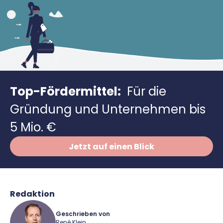
Richtig versichern
Weitere Tools & Vorlagen
Steuerberatung
Vergleiche
Software
Deals
Top-Fördermittel:
Für die
Gründung und Unternehmen bis
5 Mio. €
Jetzt auf einen Blick
Redaktion
Geschrieben von
René Klein