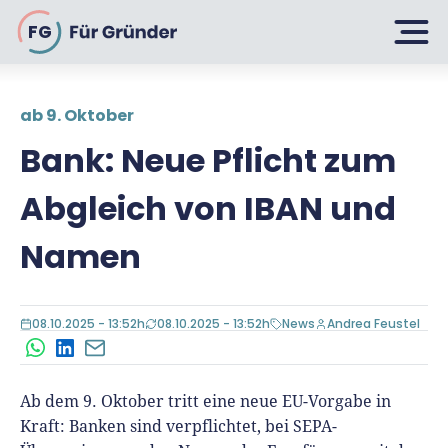
FG
ab 9. Oktober
Planen
Bank: Neue Pflicht zum
Abgleich von IBAN und
Selbstständig machen
Gründen
Namen
Über 500 Geschäftsideen
Bin ich ein Gründer?
Firma gründen: 10 Tipps
08.10.2025 - 13:52h
08.10.2025 - 13:52h
News
Andrea Feustel
Geschäftsmodell entwickeln
Wachsen
Rechtsform wählen
WhatsApp
LinkedIn
E-Mail
Businessplan schreiben
UG gründen
Ab dem 9. Oktober tritt eine neue EU-Vorgabe in
6 Tipps zum Start
Businessplan-Vorlage & Muster
Kraft: Banken sind verpflichtet, bei SEPA-
GmbH gründen
Finanzieren
Fördermittelcheck machen