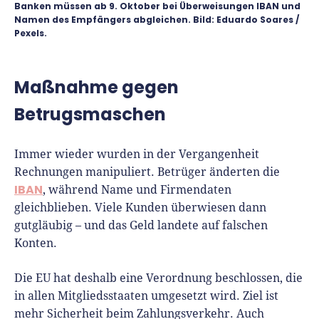
Richtig versichern
Banken müssen ab 9. Oktober bei Überweisungen IBAN und
Weitere Tools & Vorlagen
Namen des Empfängers abgleichen. Bild: Eduardo Soares /
Steuerberatung
Pexels.
Vergleiche
Software
Maßnahme gegen
Deals
Betrugsmaschen
Immer wieder wurden in der Vergangenheit
Rechnungen manipuliert. Betrüger änderten die
IBAN
, während Name und Firmendaten
gleichblieben. Viele Kunden überwiesen dann
gutgläubig – und das Geld landete auf falschen
Konten.
Die EU hat deshalb eine Verordnung beschlossen, die
in allen Mitgliedsstaaten umgesetzt wird. Ziel ist
mehr Sicherheit beim Zahlungsverkehr. Auch