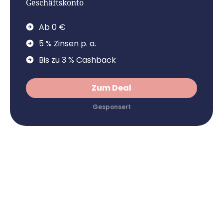
Geschäftskonto
Ab 0 €
5 % Zinsen p. a.
Bis zu 3 % Cashback
Zum Deal